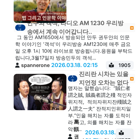
만두의 객석, 라디오 AM 1230 우리방
안
내
송에서 계속 이어갑니다..
그 동안 AM1650에서 방송되던 만두 권두안의 인문
학 이야기인 '객석'이 우리방송 AM1230에 매주 금요
일 오후 1시 10에 라이브로 방송됩니다.응원을 부탁드
립니다,3월17일자 방송민두의 객석...
2026.03.18. 02:15
spannerone
1905
진리란 시차는 있을
人
文
지언정 오차는 없다
맹자는 말했습니다: “賊仁者
謂之賊, 賊義者謂之殘 적인자
위지적, 적의자위지잔殘賊之
人謂之一夫“ 잔적지인위지일
부.“인을 해치는 자를 도적이
萬
라 하고, 의를 해치는 자를 잔
頭
악한...
2026.03.18.
권