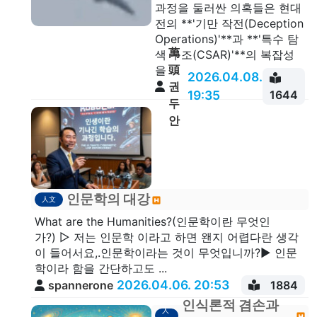
과정을 둘러싼 의혹들은 현대
전의 **'기만 작전(Deception
Operations)'**과 **'특수 탐
萬
색 구조(CSAR)'**의 복잡성
頭
을 ...
2026.04.08.
권
19:35
1644
두
안
인문학의 대강
人文
What are the Humanities?(인문학이란 무엇인
가?) ▷ 저는 인문학 이라고 하면 왠지 어렵다란 생각
이 들어서요,.인문학이라는 것이 무엇입니까?▶ 인문
학이라 함을 간단하고도 ...
2026.04.06. 20:53
spannerone
1884
인식론적 겸손과
人