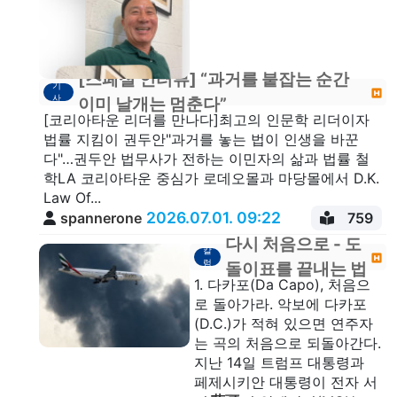
[스페셜 인터뷰] “과거를 붙잡는 순간
기
사
이미 날개는 멈춘다”
[코리아타운 리더를 만나다]최고의 인문학 리더이자
법률 지킴이 권두안"과거를 놓는 법이 인생을 바꾼
다"…권두안 법무사가 전하는 이민자의 삶과 법률 철
학LA 코리아타운 중심가 로데오몰과 마당몰에서 D.K.
Law Of...
2026.07.01. 09:22
spannerone
759
다시 처음으로 - 도
칼
럼
돌이표를 끝내는 법
1. 다카포(Da Capo), 처음으
로 돌아가라. 악보에 다카포
(D.C.)가 적혀 있으면 연주자
는 곡의 처음으로 되돌아간다.
지난 14일 트럼프 대통령과
페제시키안 대통령이 전자 서