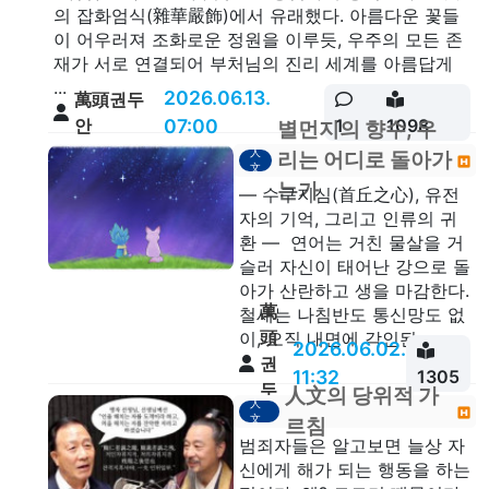
의 잡화엄식(雜華嚴飾)에서 유래했다. 아름다운 꽃들
이 어우러져 조화로운 정원을 이루듯, 우주의 모든 존
재가 서로 연결되어 부처님의 진리 세계를 아름답게
...
2026.06.13.
萬頭권두
안
07:00
1
1098
별먼지의 향수, 우
人
리는 어디로 돌아가
文
는가
— 수구지심(首丘之心), 유전
자의 기억, 그리고 인류의 귀
환 — 연어는 거친 물살을 거
슬러 자신이 태어난 강으로 돌
아가 산란하고 생을 마감한다.
萬
철새는 나침반도 통신망도 없
頭
이, 오직 내면에 각인된...
2026.06.02.
권
11:32
1305
두
人文의 당위적 가
人
안
文
르침
범죄자들은 알고보면 늘상 자
신에게 해가 되는 행동을 하는