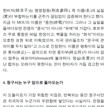
한비자(韓非子)는 형명참동(刑名參同), 즉 이름(名)과 실질
(實)이 부합하는지를 군주가 끊임없이 검증해야 한다고 했다.
지금 이 MOU의 이름은 “종전(終戰)”이다. 그러나 그 실질을
들여다보면 전쟁의 “종식”이 아니라 “유예”에 가깝다. 호르무
즈 무료 통항은 60일 한정이고, 핵물질 처리는 “희석”이라는
모호한 표현 뒤로 미뤄졌으며, 미국 관리들조차 “문구에 큰
의미를 두지 말라”고 스스로 인정한다. 이름은 평화이되 실질
은 휴지(休止) — 음악으로 치면 종지부(終止符)가 아니라 잠
시 멈추는 페르마타(fermata)에 불과하다. 명실(名實)이 어긋
난 합의는 오래가지 못한다는 것이 한비자가 거듭 경고한 바
다.
4. 청구서는 누구 앞으로 돌아오는가
이 도돌이표가 가장 위험한 지점은, 반복되는 동안 청구서만
은 차곡차곡 누군가의 우편함에 쌓인다는 사실이다. 전쟁을
일으킨 것은 미국이지만, 3000억 달러 재건기금의 실제 재원