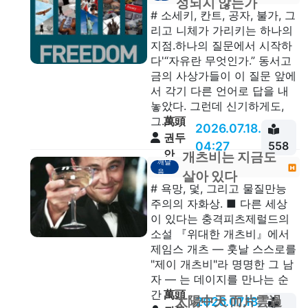
성되지 않는가
# 소세키, 칸트, 공자, 불가, 그
리고 니체가 가리키는 하나의
지점.하나의 질문에서 시작하
다'“자유란 무엇인가.” 동서고
금의 사상가들이 이 질문 앞에
서 각기 다른 언어로 답을 내
놓았다. 그런데 신기하게도,
萬頭
그...
2026.07.18.
권두
04:27
558
안
개츠비는 지금도
깨달
음
살아 있다
# 욕망, 덫, 그리고 물질만능
주의의 자화상. ■ 다른 세상
이 있다는 충격피츠제럴드의
소설 『위대한 개츠비』에서
제임스 개츠 — 훗날 스스로를
"제이 개츠비"라 명명한 그 남
자 — 는 데이지를 만나는 순
萬頭
간 ...
太陽中天 而片雲過
2026.07.18.