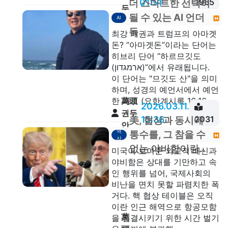
01:51
1965
더 스마트한 선택이
두
될 수 있는 AI 언더
AI
안
독
최강 패권과 트럼프의 아마겟
돈? “아마겟돈”이라는 단어는
히브리 단어 “하르므깃도
(ארמגדון)”에서 유래됩니다.
이 단어는 "므깃도 산"을 의미
하며, 성경의 예언서에서 예언
萬頭
한 대로 (요한계시록 16:16...
2026.03.11.
권두
15:36
2031
美, 협상과 동시에
안
역
통수를, 그 참을 수
사
없는 야비함이란..
미국이 보여준 외교적 배신과
야비함은 상대를 기만하고 속
인 행위를 넘어, 국제사회의
비난을 면치 못할 파렴치한 폭
거다. 핵 협상 테이블은 오직
이란 인근 해역으로 항공모함
萬
을 집결시키기 위한 시간 벌기