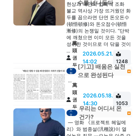
수를 넘나들다
현상과 내면의 입체적 조화
불교 역사상 가장 뜨거웠던 화
두를 꼽으라면 단연 돈오돈수
(頓悟頓修)와 돈오점수(頓悟
漸修)의 논쟁일 것이다. “단박
에 깨쳤으면 이미 모든 것을
萬
성취한 것이므로 더 닦을 것이
頭
...
2026.05.21.
권
14:02
1248
두
[기고] 배움은 실천
칼
안
럼
으로 완성된다
...
萬
頭
2026.05.18.
권
14:30
1053
두
우리는 어디서 온
人
안
文
건가?
— 영화 《프로젝트 헤일메
리》와 범종설(汎種說)이 열
어놓은 질문 —오늘은 아주 오