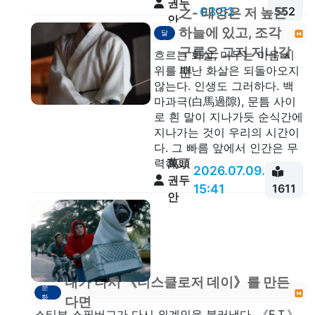
권두
03:52
552
之- 태양은 저 높은
안
깨
하늘에 있고, 조각
달
음
구름은 그저 지나갈
흐르는 화살, 머무는 마음 시
위를 떠난 화살은 되돌아오지
뿐
않는다. 인생도 그러하다. 백
마과극(白馬過隙), 문틈 사이
로 흰 말이 지나가듯 순식간에
지나가는 것이 우리의 시간이
다. 그 빠름 앞에서 인간은 무
萬頭
력하...
2026.07.09.
권두
15:41
1611
안
내가 다시 《디스클로저 데이》를 만든
문
화
다면
스티븐 스필버그가 다시 외계인을 불러냈다. 《E.T.》