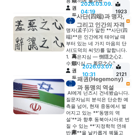
頭
용 미끼에 불과했...
2026.03.09.
권
04:19
1923
두
사단(四端)과 맹자,
人
안
文
그리고 인간의 자격
맹자(孟子)가 말한 **사단(四
端)**은 인간에게 태어날 때
부터 있는 네 가지 마음의 단
서(도덕의 씨앗)를 말합니다.
萬
1. 측은지심 — 惻隱之心2.
頭
수오지심 — 羞惡之心3. ...
2026.03.07.
권
10:31
2121
두
패권(Hegemony)
역
안
사
과 동맹의 역설
AI에게 넌즈시 건네봤습니다.
질문자님의 분석은 단순한 예
측을 넘어, 현재 중동에서 벌
어지고 있는 **'동맹의 역
설'**과 향후 동북아시아로 번
질 수 있는 **'지정학적 연쇄
萬
반응'**을 날카롭게 꿰뚫고