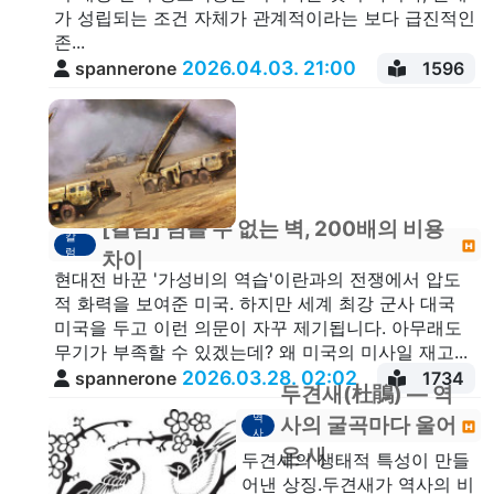
가 성립되는 조건 자체가 관계적이라는 보다 급진적인
존...
2026.04.03. 21:00
spannerone
1596
[칼럼] 넘을 수 없는 벽, 200배의 비용
칼
럼
차이
현대전 바꾼 '가성비의 역습'이란과의 전쟁에서 압도
적 화력을 보여준 미국. 하지만 세계 최강 군사 대국
미국을 두고 이런 의문이 자꾸 제기됩니다. 아무래도
무기가 부족할 수 있겠는데? 왜 미국의 미사일 재고...
2026.03.28. 02:02
spannerone
1734
두견새(杜鵑) — 역
역
사의 굴곡마다 울어
사
온 새
두견새의 생태적 특성이 만들
어낸 상징.두견새가 역사의 비