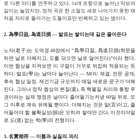
로 다른 마디를 연주하고 있다. 14개 조항으로 늘어난 악보의
길이는 늘었지만, 정작 곡은 한 소절도 새로 나아가지 못한 채
처음 자리로 돌아가는 도돌이표만 반복하고 있는 셈이다.
2. 為學日益, 為道日損 — 발표는 쌓이는데 길은 줄어든다
노자(老子)는 도덕경 48장에서 “爲學日益, 爲道日損(학문을
하면 날로 더해지고, 도를 닦으면 날로 덜어진다)”이라 했다.
이번 협상을 지켜보면 이 구절이 거꾸로 뒤집혀 적용되는 듯
하다. 발표(學)는 날마다 늘어난다 — MOU 체결, 전문 공개,
후속 협상 일정, 재건기금 규모까지 매일 새로운 문구가 더해
진다. 그러나 정작 협상의 본질(道), 즉 핵물질 처리와 통항 주
권이라는 실제 쟁점은 날마다 줄어들기는커녕 60일 뒤로, 또
그 이후로 계속 유예될 뿐이다. 더해지는 것은 말(言)이고, 줄
어들어야 할 불확실성(損)은 오히려 쌓여만 간다. 이것이야말
로 도(道) 없는 학(學)의 전형이다.
3. 名實相符 — 이름과 실질의 괴리