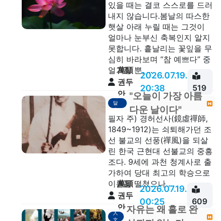
있을 때는 결코 스스로를 드러
내지 않습니다.봄날의 따스한
햇살 아래 누릴 때는 그것이
얼마나 눈부신 축복인지 알지
못합니다. 흩날리는 꽃잎을 무
심히 바라보며 “참 예쁘다” 중
萬頭
얼거릴 뿐, ...
2026.07.19.
권두
20:38
519
안
"오늘이 가장 아름
깨
달
다운 날이다"
음
필자 주) 경허선사(鏡虛禪師,
1849~1912)는 쇠퇴해가던 조
선 불교의 선풍(禪風)을 되살
린 한국 근현대 선불교의 중흥
조다. 9세에 과천 청계사로 출
가하여 당대 최고의 학승으로
萬頭
이름을 떨쳤으나 ...
2026.07.19.
권두
00:25
609
안
자유는 왜 홀로 완
人
文