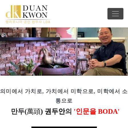
의미에서 가치로, 가치에서 미학으로, 미학에서 소
통으로
만두(
萬
頭
) 권두안
의
'인문을 BODA'