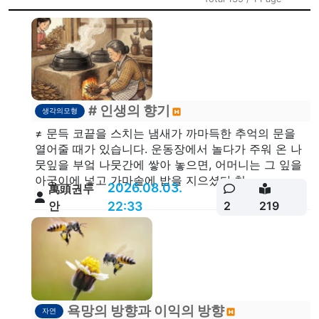
# 인생의 향기
생각의모형
≠ 문득 코끝을 스치는 냄새가 까마득한 추억의 문을
열어줄 때가 있습니다. 운동장에서 놀다가 주워 온 나
뭇잎을 부엌 나뭇간에 쌓아 놓으면, 어머니는 그 잎을
아궁이에 넣고 가마솥에 밥을 지으셨다.천...
2026.08.03.
萬頭권두
안
22:33
2
219
욕망의 방향과 이익의 방향
자연