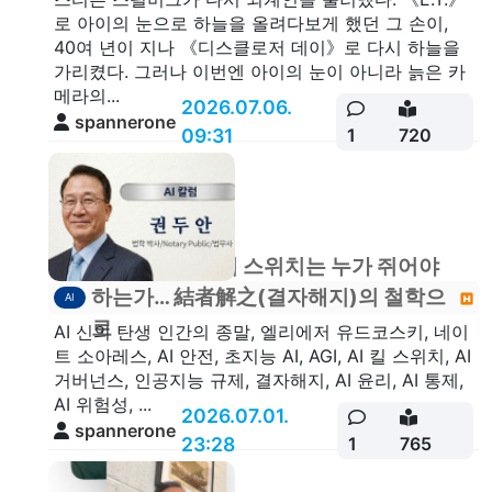
로 아이의 눈으로 하늘을 올려다보게 했던 그 손이,
40여 년이 지나 《디스클로저 데이》로 다시 하늘을
가리켰다. 그러나 이번엔 아이의 눈이 아니라 늙은 카
메라의...
2026.07.06.
spannerone
09:31
1
720
[칼럼기고] AI의 스위치는 누가 쥐어야
하는가… 結者解之(결자해지)의 철학으
AI
로
AI 신의 탄생 인간의 종말, 엘리에저 유드코스키, 네이
트 소아레스, AI 안전, 초지능 AI, AGI, AI 킬 스위치, AI
거버넌스, 인공지능 규제, 결자해지, AI 윤리, AI 통제,
AI 위험성, ...
2026.07.01.
spannerone
23:28
1
765