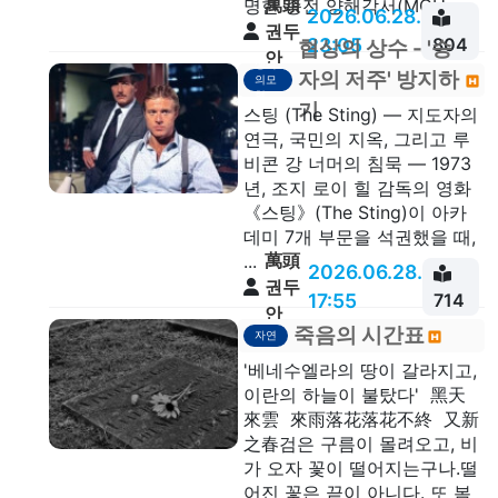
萬頭
명한 종전 양해각서(MOU...
2026.06.28.
권두
23:05
804
협상의 상수 - '승
안
생각
자의 저주' 방지하
의모
형
기
스팅 (The Sting) — 지도자의
연극, 국민의 지옥, 그리고 루
비콘 강 너머의 침묵 — 1973
년, 조지 로이 힐 감독의 영화
《스팅》(The Sting)이 아카
데미 7개 부문을 석권했을 때,
萬頭
...
2026.06.28.
권두
17:55
714
안
죽음의 시간표
자연
'베네수엘라의 땅이 갈라지고,
이란의 하늘이 불탔다' 黑天
來雲 來雨落花落花不終 又新
之春검은 구름이 몰려오고, 비
가 오자 꽃이 떨어지는구나.떨
어진 꽃은 끝이 아니다. 또 봄