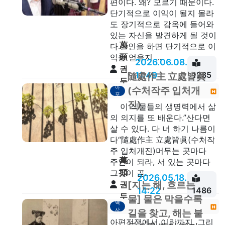
편이다. 왜? 모르기 때문이다.
단기적으로 이익이 될지 몰라
도 장기적으로 감옥에 들어와
있는 자신을 발견하게 될 것이
萬
다.살인을 하면 단기적으로 이
頭
익을 얻을지 ...
2026.06.08.
권
11:49
1235
隨處作主 立處皆眞
두
아
(수처작주 입처개
안
포
진)
이 식물들의 생명력에서 삶
의 의지를 또 배운다.”산다면
살 수 있다. 다 너 하기 나름이
다“隨處作主 立處皆眞(수처작
주 입처개진)머무는 곳마다
萬
주인이 되라, 서 있는 곳마다
頭
그것이 곧...
2026.05.18.
[지는 해, 흐르는
권
14:22
1486
두
물] 물은 막을수록
역
안
사
길을 찾고, 해는 붙
아편전쟁에서 이란까지, 그리