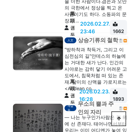
을 더한 사람이다.겸손과 오만
의 극한에서 정상을 찍고 온
萬
사람이기도 하다. 소동파의 문
頭
장과 ...
2026.02.27.
권
23:46
1662
두
상승기류의 철학
人文
안
"방하착과 착득거, 그리고 이
심전심의 길"안데스의 하늘에
는 거대한 새가 난다. 인간의
시야로는 감히 닿기 어려운 고
도에서, 침묵처럼 떠 있는 존
萬
재. 남미의 산맥을 가로지르는
頭
<Andean co...
2026.02.23.
권
16:28
1893
두
무소의 뿔과 주
깨달
안
음
인의 자리
— 나는 누구인가사람은 길 위
에 선 존재다. 태어나면서부터
우리는 이미 어디엔가 놓여 있