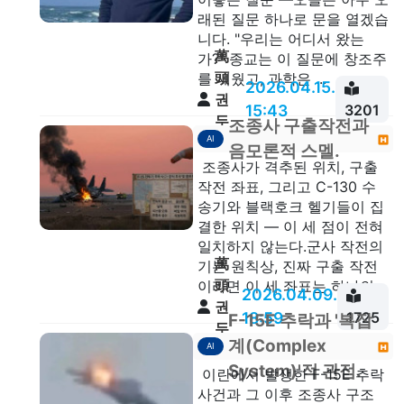
래된 질문 하나로 문을 열겠습
니다. "우리는 어디서 왔는
萬
가?" 종교는 이 질문에 창조주
頭
를 세웠고, 과학은 ...
2026.04.15.
권
15:43
3201
두
조종사 구출작전과
AI
안
음모론적 스멜.
조종사가 격추된 위치, 구출
작전 좌표, 그리고 C-130 수
송기와 블랙호크 헬기들이 집
결한 위치 — 이 세 점이 전혀
일치하지 않는다.군사 작전의
萬
기본 원칙상, 진짜 구출 작전
頭
이라면 이 세 좌표는 하나의...
2026.04.09.
권
18:59
1725
F-15E 추락과 '복잡
두
계(Complex
AI
안
System)'적 관점.
이란에서 발생한 F-15E 추락
사건과 그 이후 조종사 구조