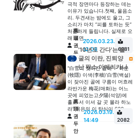
극적 장면마다 등장하는 데는
이유가 있습니다.첫째, 울음소
리. 두견새는 밤에도 울고, 그
소리가 마치 “피를 토하는 듯”
萬
처절하게 들립니다. 실제로 오
頭
래 울면 ...
2026.03.23.
권
12:08
6981
'10년도 간다'는 불
두
역
굴의 이란, 진퇴양
안
사
난 팍스 아메리카나
"白雪이 잦아진 골에" - 목은
(牧隱) 이색(李穡)'白雪(백설)
이 잦아진 골에 구름이 머흐레
라반가운 梅花(매화)는 어느
곳에 피었는고夕陽(석양)에
萬
홀로 서 이셔 갈 곳 몰라 하노
頭
라'“목은의 이 탄식이 600...
2026.03.19.
권
14:49
2082
두
안