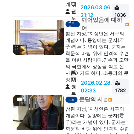
頭
계...
2026.03.06.
권
21:12
1836
두
깨어있음에 대하
깨달
안
음
여
참된 지성,“지성인은 서구의
개념이다. 동양에는 군자(君
子)라는 개념이 있다. 군자는
학문적 바탕 위에 인격적 수련
을 더한 사람이다.겸손과 오만
의 극한에서 정상을 찍고 온
萬
사람이기도 하다. 소동파의 문
頭
장과 ...
2026.02.28.
권
02:33
1782
두
문답의 시
人文
안
참된 지성,“지성인은 서구의
개념이다. 동양에는 군자(君
子)라는 개념이 있다. 군자는
학문적 바탕 위에 인격적 수련