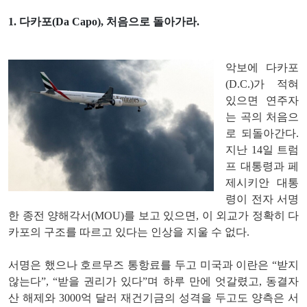
1. 다카포(Da Capo), 처음으로 돌아가라.
악보에 다카포
(D.C.)가 적혀
있으면 연주자
는 곡의 처음으
로 되돌아간다.
지난 14일 트럼
프 대통령과 페
제시키안 대통
령이 전자 서명
한 종전 양해각서(MOU)를 보고 있으면, 이 외교가 정확히 다
카포의 구조를 따르고 있다는 인상을 지울 수 없다.
서명은 했으나 호르무즈 통항료를 두고 미국과 이란은 “받지
않는다”, “받을 권리가 있다”며 하루 만에 엇갈렸고, 동결자
산 해제와 3000억 달러 재건기금의 성격을 두고도 양측은 서