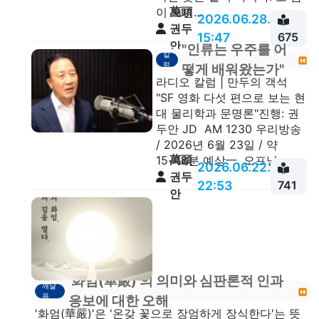
萬頭
이 오면...
2026.06.28.
권두
15:47
675
안
"인류는 우주를 어
칼
럼
떻게 배워왔는가"
라디오 칼럼 | 만두의 객석
"SF 영화 다섯 편으로 보는 현
대 물리학과 문명론"진행: 권
두안 JD AM 1230 우리방송
/ 2026년 6월 23일 / 약
萬頭
15~18분 예상一. 오프닝 ...
2026.06.22.
권두
22:53
741
안
'화엄(華嚴)'의 의미와 심판론적 인과
깨달
음
응보에 대한 오해
'화엄(華嚴)'은 '온갖 꽃으로 장엄하게 장식한다'는 뜻