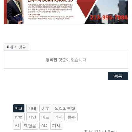
0
개의 댓글
등록된 댓글이 없습니다
목록
전체
안내
人文
생각의모형
칼럼
자연
아포
역사
문화
AI
깨달음
AD
기사
Total 135 / 1 Page