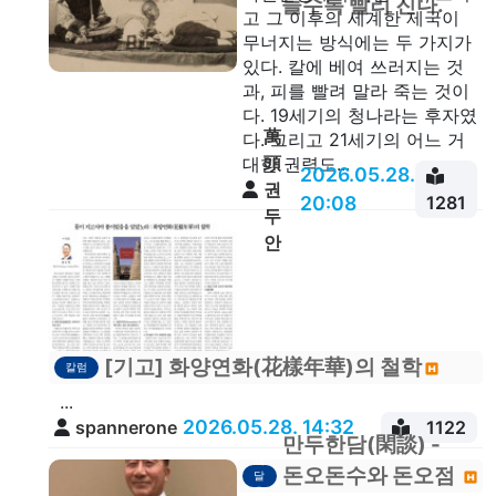
들수록 빨리 진다.
고 그 이후의 세계한 제국이
무너지는 방식에는 두 가지가
있다. 칼에 베여 쓰러지는 것
과, 피를 빨려 말라 죽는 것이
다. 19세기의 청나라는 후자였
萬
다. 그리고 21세기의 어느 거
頭
대한 권력도...
2026.05.28.
권
20:08
1281
두
안
[기고] 화양연화(花樣年華)의 철학
칼럼
...
2026.05.28. 14:32
spannerone
1122
만두한담(閑談) -
깨
돈오돈수와 돈오점
달
음