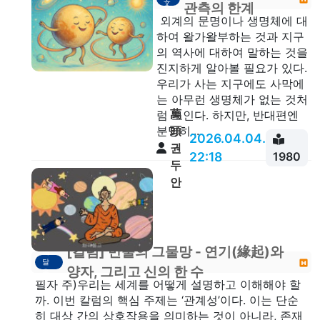
文
관측의 한계
외계의 문명이나 생명체에 대
하여 왈가왈부하는 것과 지구
의 역사에 대하여 말하는 것을
진지하게 알아볼 필요가 있다.
우리가 사는 지구에도 사막에
는 아무런 생명체가 없는 것처
萬
럼 보인다. 하지만, 반대편엔
頭
분명히...
2026.04.04.
권
22:18
1980
두
안
[칼럼] 만물의 그물망 - 연기(緣起)와
깨
달
양자, 그리고 신의 한 수
음
​필자 주)우리는 세계를 어떻게 설명하고 이해해야 할
까. ​이번 칼럼의 핵심 주제는 ‘관계성’이다. 이는 단순
히 대상 간의 상호작용을 의미하는 것이 아니라, 존재