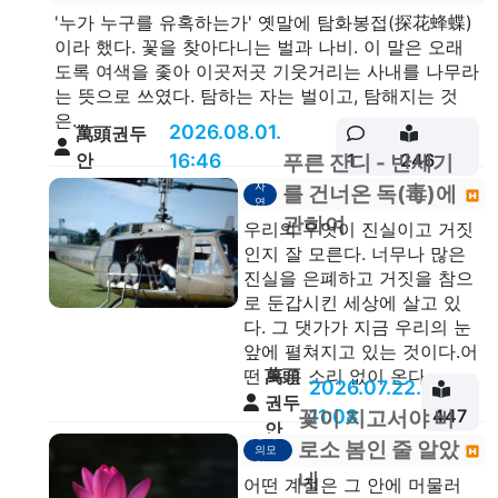
'누가 누구를 유혹하는가' 옛말에 탐화봉접(探花蜂蝶)
이라 했다. 꽃을 찾아다니는 벌과 나비. 이 말은 오래
도록 여색을 좇아 이곳저곳 기웃거리는 사내를 나무라
는 뜻으로 쓰였다. 탐하는 자는 벌이고, 탐해지는 것
은...
2026.08.01.
萬頭권두
안
16:46
1
246
푸른 잔디 - 반세기
자
를 건너온 독(毒)에
연
관하여
우리의 무엇이 진실이고 거짓
인지 잘 모른다. 너무나 많은
진실을 은폐하고 거짓을 참으
로 둔갑시킨 세상에 살고 있
다. 그 댓가가 지금 우리의 눈
앞에 펼쳐지고 있는 것이다.어
萬頭
떤 독은 소리 없이 온다....
2026.07.22.
권두
11:08
447
꽃이 지고서야 비
안
생각
로소 봄인 줄 알았
의모
형
네
어떤 계절은 그 안에 머물러