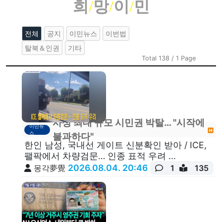
희
/
망
/
이
/
민
전체
공지
이민뉴스
이번법
탈북＆인권
기타
Total 138 / 1 Page
사상 최대 규모 시민권 박탈… "시작에
이민뉴
스
불과하다"
한인 남성, 국내선 게이트 신분확인 받아 / ICE,
팰팍에서 차량검문… 인종 표적 우려 ...
2026.08.04. 20:46
몽각夢覺
1
135