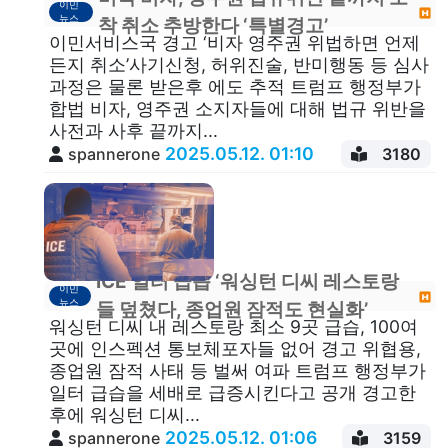
이민
뉴스
착 취소 추방한다 ‘특별경고’
이민서비스국 경고 ‘비자 영주권 위법하면 언제
든지 취소’사기신청, 허위진술, 반미행동 등 심사
과정은 물론 받은후 에도 추적 트럼프 행정부가
합법 비자, 영주권 소지자들에 대해 법규 위반을
사전과 사후 끝까지...
2025.05.12. 01:10
spannerone
3180
ICE 일터 급습 ‘워싱턴 디씨 레스토랑
이민
뉴스
들 덮쳤다, 종업원 잠적도 현실화’
워싱턴 디씨 내 레스토랑 최소 9곳 급습, 100여
곳에 인스펙션 통보체포자들 없어 경고 위협용,
종업원 잠적 사태 등 벌써 여파 트럼프 행정부가
일터 급습을 세배로 급증시킨다고 공개 경고한
후에 워싱턴 디씨...
2025.05.12. 01:06
spannerone
3159