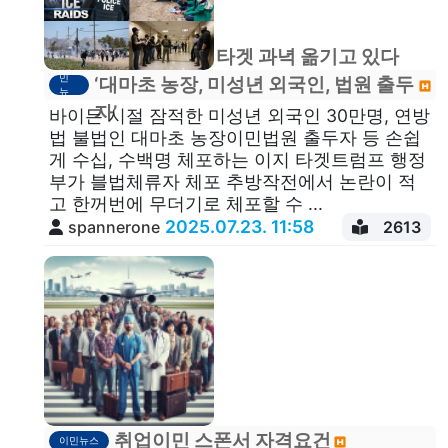
트럼프 불체자 타겟 과녁 옮기고 있다
이
민
‘대마초 농장, 미성년 외국인, 법원 출두
뉴
스
자’
바이든 시절 잠적한 미성년 외국인 30만명, 연방
법 불법인 대마초 농장이민법원 출두자 등 손쉽
게 수십, 수백명 체포하는 이지 타겟트럼프 행정
부가 블법체류자 체포 추방작전에서 논란이 적
고 한꺼번에 무더기로 체포할 수 ...
2025.07.23. 11:58
spannerone
2613
취업이민 스폰서 자격요건
이민뉴스