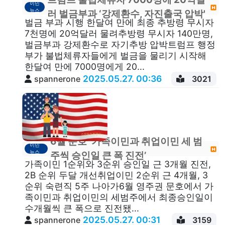
이민
뉴스
러 벌금부과 ‘강제환수, 자진출국 압박'
벌금 부과 시행 한달여 만에 최종 추방령 무시자
7천명에 20억달러 물려추방령 무시자 140만명,
벌금부과 강제환수로 자기추방 압박트럼프 행정
부가 불법체류자들에게 벌금을 물리기 시작해
한달여 만에 7000명에게 20...
2025.05.27. 00:36
spannerone
3021
6월 문호 ‘가족이민과 취업이민 세 범
이민
뉴스
주씩 승인일 큰 폭 진전’
가족이민 1순위와 3순위 승인일 근 3개월 진전,
2B 순위 두달 개선취업이민 2순위 근 4개월, 3
순위 숙련직 5주 나아가6월 영주권 문호에서 가
족이민과 취업이민의 세범주에서 최종승인일이
수개월씩 큰 폭으로 진전됐...
2025.05.27. 00:31
spannerone
3159