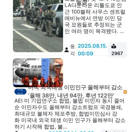
등장
LA다운타운 리틀도쿄 인
근 100블락 사우스 센트럴
애비뉴에서 연방 이민 당
국 요원들로 추정되는 군
인 여러 명이 목격됐다. ...
2025.08.15.
몽
각
00:09
2967
미국 외국태생 이민인구 올해부터 감소
이민
뉴스
‘올해 38만, 내년 94만, 후년 122만’
AEI 미 기업연구소 합법, 불법 이민자 동시 줄어
순 이민자수도 올해부터 감소트럼프 국경봉쇄,
최대규모 불체자 체포추방, 합법이민심사 강
화 미국내 외국 태생 이민 인구가 올해부터 감소
하기 시작해 합법, 불...