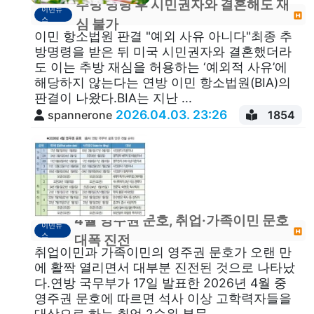
추방 명령 후 시민권자와 결혼해도 재
이민뉴
스
심 불가
이민 항소법원 판결 "예외 사유 아니다"최종 추
방명령을 받은 뒤 미국 시민권자와 결혼했더라
도 이는 추방 재심을 허용하는 ‘예외적 사유’에
해당하지 않는다는 연방 이민 항소법원(BIA)의
판결이 나왔다.BIA는 지난 ...
2026.04.03. 23:26
spannerone
1854
4월 영주권 문호, 취업·가족이민 문호
이민뉴
스
대폭 진전
취업이민과 가족이민의 영주권 문호가 오랜 만
에 활짝 열리면서 대부분 진전된 것으로 나타났
다.연방 국무부가 17일 발표한 2026년 4월 중
영주권 문호에 따르면 석사 이상 고학력자들을
대상으로 하는 취업 2순위 부문...