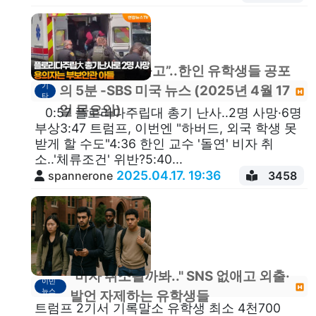
[속보] “숨고, 울고”..한인 유학생들 공포
기
의 5분 -SBS 미국 뉴스 (2025년 4월 17
타
일 목요일)
0:57 플로리다주립대 총기 난사..2명 사망·6명
부상3:47 트럼프, 이번엔 "하버드, 외국 학생 못
받게 할 수도"4:36 한인 교수 '돌연' 비자 취
소..'체류조건' 위반?5:40...
2025.04.17. 19:36
spannerone
3458
"비자 취소될까봐.." SNS 없애고 외출·
이민
뉴스
발언 자제하는 유학생들
트럼프 2기서 기록말소 유학생 최소 4천700