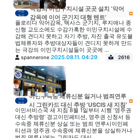
극강의 이민구치시설 곳곳 설치 ‘악어
이민
뉴스
감옥에 이어 군기지 대형 텐트’
플로리다 악어감옥, 텍사스 군기지, 루지애나 종
신형 교도소에도 수감가혹한 이민구치시설에 수
감해 견디지 못하고 자기 추방, 자진 출국 유도불
법체류자와 추방대상자들이 견디지 못하게 만드
는 극강의 이민구치시설들이 곳곳에 ...
2025.08.11. 04:29
spannerone
2616
이민수속중 체류신분 잃거나 범죄연루
이민
뉴스
시 그린카드 대신 추방 ‘USCIS 새 지침’
이민서비스국 새 지침 8월 1일부터 시행 ‘영주권
대신 추방령’ 경고이민페티션, 영주권 신청서 등
수속중 체류신분 상실 또는 범죄 연루시이민페
티션과 영주권 수속중에 체류신분을 상실하거나
범죄 연루시에는 그린카드 대신...