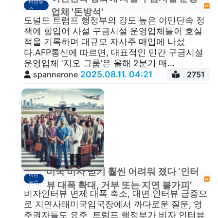
이민뉴
스
업체 '돈방석'
도널드 트럼프 행정부의 강도 높은 이민단속 정
책에 힘입어 사설 구금시설 운영업체들이 호실
적을 기록하며 대규모 자사주 매입에 나섰
다.AFP통신에 따르면, 대표적인 민간 구금시설
운영업체 ‘지오 그룹’은 올해 2분기 매...
2025.08.11. 04:21
spannerone
2751
미국 비자 받기 훨씬 어려워 졌다 ‘인터
이민
뉴스
뷰 대폭 확대, 거부 또는 지연 불가피’
비자인터뷰 면제 대폭 축소, 대면 인터뷰 급증으
로 지연사태미국입국장에서 까다로운 질문, 영
주권자들도 요주 트럼프 행정부가 비자 인터뷰