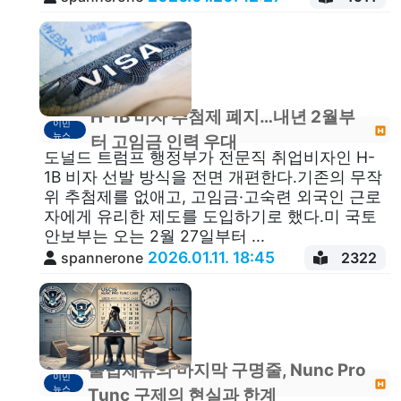
H-1B 비자 추첨제 폐지…내년 2월부
이민
뉴스
터 고임금 인력 우대
도널드 트럼프 행정부가 전문직 취업비자인 H-
1B 비자 선발 방식을 전면 개편한다.기존의 무작
위 추첨제를 없애고, 고임금·고숙련 외국인 근로
자에게 유리한 제도를 도입하기로 했다.미 국토
안보부는 오는 2월 27일부터 ...
2026.01.11. 18:45
spannerone
2322
불법체류의 마지막 구명줄, Nunc Pro
이민
뉴스
Tunc 구제의 현실과 한계