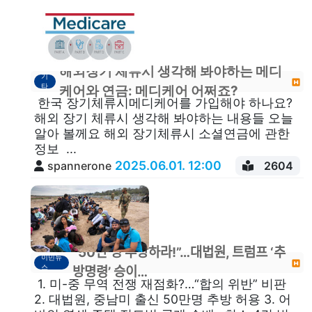
해외장기 체류시 생각해 봐야하는 메디
기
타
케어와 연금: 메디케어 어쩌죠?
한국 장기체류시메디케어를 가입해야 하나요?
해외 장기 체류시 생각해 봐야하는 내용들 오늘
알아 볼께요 해외 장기체류시 소셜연금에 관한
정보 ...
2025.06.01. 12:00
spannerone
2604
“50만 명 추방하라!”…대법원, 트럼프 ‘추
이민뉴
스
방명령’ 승이…
1. 미-중 무역 전쟁 재점화?…“합의 위반” 비판
2. 대법원, 중남미 출신 50만명 추방 허용 3. 어