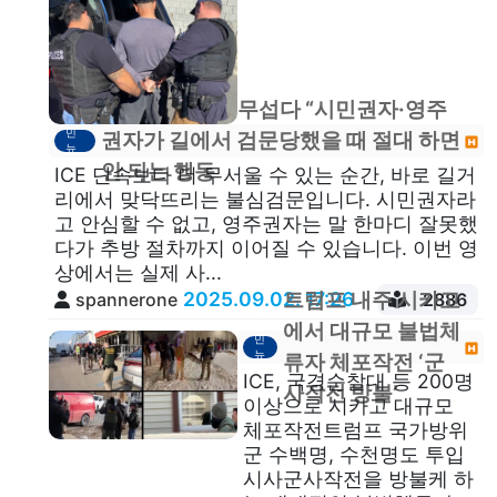
“ICE 단속보다 무섭다 “시민권자·영주
이
민
권자가 길에서 검문당했을 때 절대 하면
뉴
스
안 되는 행동
ICE 단속보다 더 무서울 수 있는 순간, 바로 길거
리에서 맞닥뜨리는 불심검문입니다. 시민권자라
고 안심할 수 없고, 영주권자는 말 한마디 잘못했
다가 추방 절차까지 이어질 수 있습니다. 이번 영
상에서는 실제 사...
2025.09.02. 17:26
트럼프 내주 시카고
spannerone
2886
이
에서 대규모 불법체
민
뉴
류자 체포작전 ‘군
스
ICE, 국경순찰대 등 200명
사작전 방불’
이상으로 시카고 대규모
체포작전트럼프 국가방위
군 수백명, 수천명도 투입
시사군사작전을 방불케 하