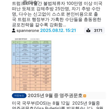
스
중 다수’
트럼프 6개월간 불법체류자 100만명 이상 미국
떠난 듯체포 강제추방 25만명, 자기 추방 수만
명, 다수는 신고없이 스스로 본인비용으로 출
국 트럼프 행정부가 가혹한 수단들을 총동원한
공포전략을 갈수록 강화함...
2025.08.12. 15:21
spannerone
3171
2025년 9월 중 영주권문호
이민뉴스
미국 국무부(DOS)는 8월 12일 2025년 9월중
영주권문호(Visa Bulletin)를 발표했습니다. 9월