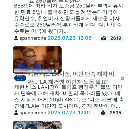
료 250달러 부과한다
BBB법에 따라 비자 보증금 250달러 부과체류시
한 만료 5일내 출국하면 되돌려 받는다미국이
유학연수, 취업비자 신청자들에게 새로운 비자
수수료로 250달러씩 부과하게 된다. 다만 새 수
수료는 미국에 왔다가...
2025.07.23. 12:05
spannerone
2619
캐런 배스 LA시장, 이민 단속 재차 비
이민
뉴스
판…“LA 재건엔 이민자 노동 필요”
캐런 배스 LA시장이 트럼프 행정부의 불법 이민
자 단속에 대해 재차 비판의 목소리를 냈다. 배
스 시장은 어제(20일) ABC 뉴스 ‘디스 위크’에 출
연해 “LA는 이민자 도시이며, 경제 전반이 이...
2025.07.23. 12:01
spannerone
2535