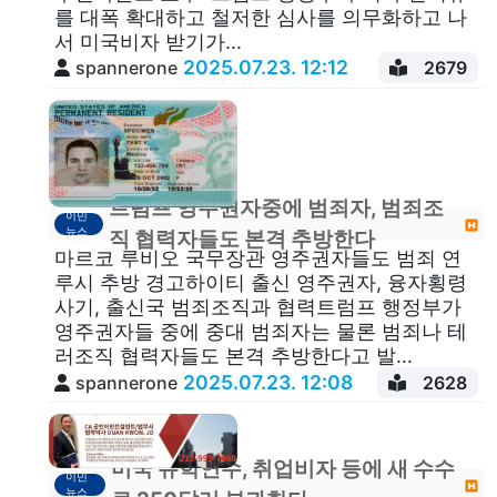
를 대폭 확대하고 철저한 심사를 의무화하고 나
서 미국비자 받기가...
2025.07.23. 12:12
spannerone
2679
트럼프 영주권자중에 범죄자, 범죄조
이민
뉴스
직 협력자들도 본격 추방한다
마르코 루비오 국무장관 영주권자들도 범죄 연
루시 추방 경고하이티 출신 영주권자, 융자횡령
사기, 출신국 범죄조직과 협력트럼프 행정부가
영주권자들 중에 중대 범죄자는 물론 범죄나 테
러조직 협력자들도 본격 추방한다고 발...
2025.07.23. 12:08
spannerone
2628
미국 유학연수, 취업비자 등에 새 수수
이민
뉴스