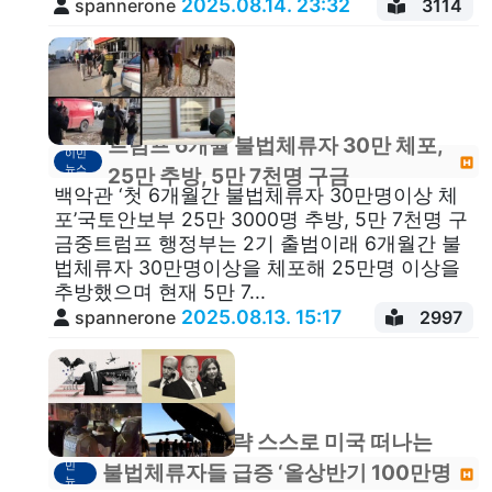
2025.08.14. 23:32
spannerone
3114
트럼프 6개월 불법체류자 30만 체포,
이민
뉴스
25만 추방, 5만 7천명 구금
백악관 ‘첫 6개월간 불법체류자 30만명이상 체
포’국토안보부 25만 3000명 추방, 5만 7천명 구
금중트럼프 행정부는 2기 출범이래 6개월간 불
법체류자 30만명이상을 체포해 25만명 이상을
추방했으며 현재 5만 7...
2025.08.13. 15:17
spannerone
2997
트럼프 공포전략 스스로 미국 떠나는
이
민
불법체류자들 급증 ‘올상반기 100만명
뉴