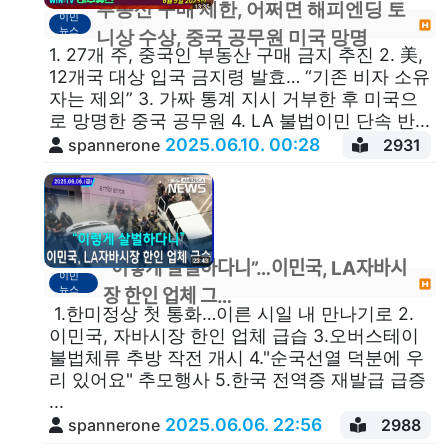
부동산 구매 제한, 어쩌면 해피엔딩 토
이민
뉴스
니상 수상, 중국 공무원 미국 망명
1. 27개 주, 중국인 부동산 구매 금지 추진 2. 美,
12개국 대상 입국 금지령 발효… “기존 비자 소유
자는 제외” 3. 가짜 통계 지시 거부한 후 미국으
로 망명한 중국 공무원 4. LA 불법이민 단속 반...
2025.06.10. 00:28
spannerone
2931
“이렇게 살벌하다니”…이민국, LA자바시
이민
뉴스
장 한인 업체 그…
1.한미정상 첫 통화…이른 시일 내 만나기로 2.
이민국, 자바시장 한인 업체 급습 3.오버스테이
불법체류 추방 작전 개시 4."순국선열 덕분에 우
리 있어요" 추모행사 5.한국 전역증 재발급 급증
...
2025.06.06. 22:56
spannerone
2988