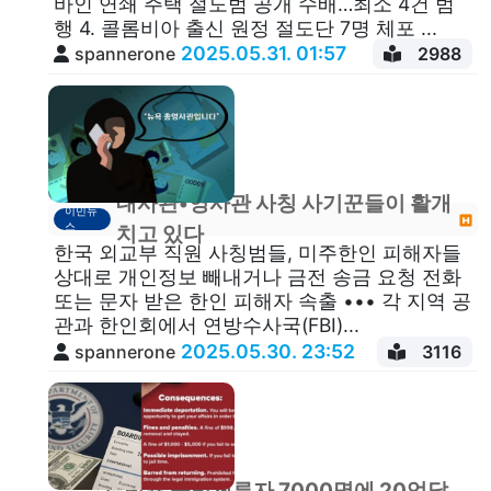
바인 연쇄 주택 절도범 공개 수배…최소 4건 범
행 4. 콜롬비아 출신 원정 절도단 7명 체포 ...
2025.05.31. 01:57
spannerone
2988
대사관•영사관 사칭 사기꾼들이 활개
이민뉴
스
치고 있다
한국 외교부 직원 사칭범들, 미주한인 피해자들
상대로 개인정보 빼내거나 금전 송금 요청 전화
또는 문자 받은 한인 피해자 속출 ••• 각 지역 공
관과 한인회에서 연방수사국(FBI)...
2025.05.30. 23:52
spannerone
3116
트럼프 불법체류자 7000명에 20억달