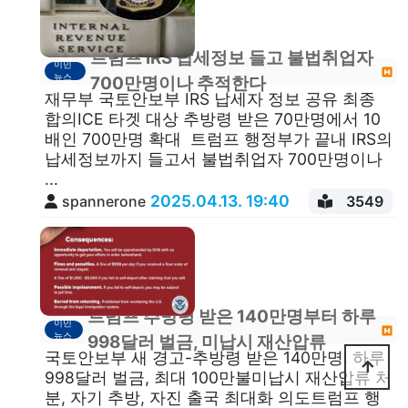
트럼프 IRS 납세정보 들고 불법취업자
이민
뉴스
700만명이나 추적한다
재무부 국토안보부 IRS 납세자 정보 공유 최종
합의ICE 타겟 대상 추방령 받은 70만명에서 10
배인 700만명 확대 트럼프 행정부가 끝내 IRS의
납세정보까지 들고서 불법취업자 700만명이나
...
2025.04.13. 19:40
spannerone
3549
트럼프 추방령 받은 140만명부터 하루
이민
뉴스
998달러 벌금, 미납시 재산압류
국토안보부 새 경고-추방령 받은 140만명, 하루
998달러 벌금, 최대 100만불미납시 재산압류 처
분, 자기 추방, 자진 출국 최대화 의도트럼프 행