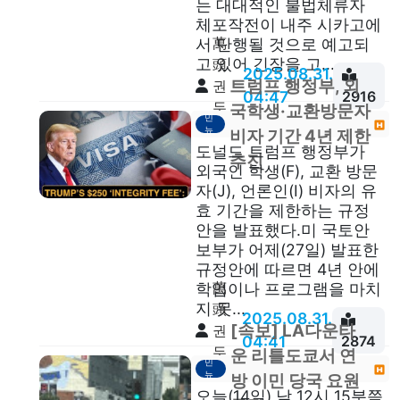
는 대대적인 불법체류자
체포작전이 내주 시카고에
萬
서 단행될 것으로 예고되
고 있어 긴장을 고...
頭
2025.08.31.
트럼프 행정부, 외
권
04:47
2916
두
이
국학생·교환방문자
민
안
뉴
비자 기간 4년 제한
스
도널드 트럼프 행정부가
추진
외국인 학생(F), 교환 방문
자(J), 언론인(I) 비자의 유
효 기간을 제한하는 규정
안을 발표했다.미 국토안
보부가 어제(27일) 발표한
규정안에 따르면 4년 안에
萬
학업이나 프로그램을 마치
지 못...
頭
2025.08.31.
[속보] LA다운타
권
04:41
2874
두
이
운 리틀도쿄서 연
민
안
뉴
방 이민 당국 요원
스
오늘(14일) 낮 12시 15분쯤