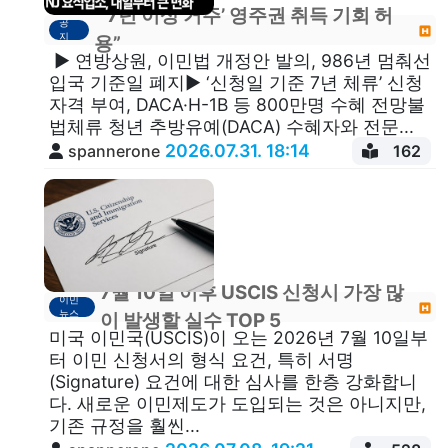
“‘7년 이상 거주’ 영주권 취득 기회 허
공
지
용”
▶ 연방상원, 이민법 개정안 발의, 986년 멈춰선
입국 기준일 폐지▶ ‘신청일 기준 7년 체류’ 신청
자격 부여, DACA·H-1B 등 800만명 수혜 전망불
법체류 청년 추방유예(DACA) 수혜자와 전문...
2026.07.31. 18:14
spannerone
162
7월 10일 이후 USCIS 신청시 가장 많
이민
뉴스
이 발생할 실수 TOP 5
미국 이민국(USCIS)이 오는 2026년 7월 10일부
터 이민 신청서의 형식 요건, 특히 서명
(Signature) 요건​에 대한 심사를 한층 강화합니
다. 새로운 이민제도가 도입되는 것은 아니지만,
기존 규정을 훨씬...