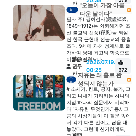
20:38
579
안
"오늘이 가장 아름
깨
달
다운 날이다"
음
필자 주) 경허선사(鏡虛禪師,
1849~1912)는 쇠퇴해가던 조
선 불교의 선풍(禪風)을 되살
린 한국 근현대 선불교의 중흥
조다. 9세에 과천 청계사로 출
가하여 당대 최고의 학승으로
萬頭
이름을 떨쳤으나 ...
2026.07.19.
권두
00:25
672
안
자유는 왜 홀로 완
人
文
성되지 않는가
# 소세키, 칸트, 공자, 불가, 그
리고 니체가 가리키는 하나의
지점.하나의 질문에서 시작하
다'“자유란 무엇인가.” 동서고
금의 사상가들이 이 질문 앞에
서 각기 다른 언어로 답을 내
놓았다. 그런데 신기하게도,
萬頭
그...