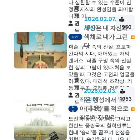
나 실천할 수 있는 수준이 진
萬
정한 지식의 완성임을 의미합
頭
니다. 이...
2026.02.07.
권
13:01
1950
세상은 내 자신의
두
일상
색채로 내가 그린
의인
안
문
다
퍼즐 구멍 속의 진실: 프로파
간다의 시대, 깨어있는 자의
캔버스 퍼즐 구멍 속의 진실.
한 장의 그림이 있다.처음 보
았을 때 그것은 고전의 얼굴을
萬
하고 있다. 대리석 조각상, 기
頭
둥과 부조, 오래된 건축의 권...
2026.02.03.
권
22:57
1953
작은 행성에서 ‘비
두
칼
아(非我)’를 적으로
안
럼
착각하지 말라
도전과 응전, 정반합, 그리고
한반도 중립국의 철학인류는
한때 ‘승리’를 꿈꾸며 전쟁을
치렀다. 승리하면 더 나은 세