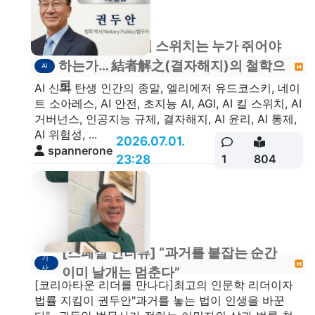
[칼럼기고] AI의 스위치는 누가 쥐어야
하는가… 結者解之(결자해지)의 철학으
AI
로
AI 신의 탄생 인간의 종말, 엘리에저 유드코스키, 네이
트 소아레스, AI 안전, 초지능 AI, AGI, AI 킬 스위치, AI
거버넌스, 인공지능 규제, 결자해지, AI 윤리, AI 통제,
AI 위험성, ...
2026.07.01.
spannerone
23:28
1
804
[스페셜 인터뷰] “과거를 붙잡는 순간
기
사
이미 날개는 멈춘다”
[코리아타운 리더를 만나다]최고의 인문학 리더이자
법률 지킴이 권두안"과거를 놓는 법이 인생을 바꾼