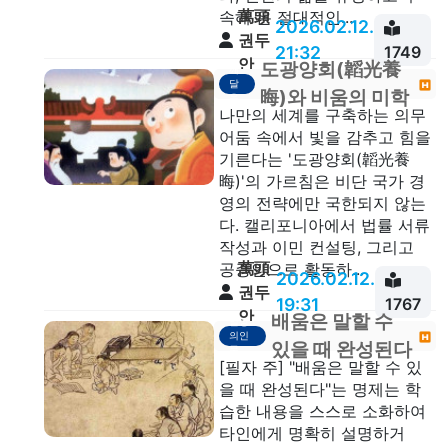
萬頭
속해 온 절대적인...
2026.02.12.
권두
21:32
1749
안
도광양회(韜光養
깨
달
晦)와 비움의 미학
음
나만의 세계를 구축하는 의무
어둠 속에서 빛을 감추고 힘을
기른다는 '도광양회(韜光養
晦)'의 가르침은 비단 국가 경
영의 전략에만 국한되지 않는
다. 캘리포니아에서 법률 서류
작성과 이민 컨설팅, 그리고
萬頭
공증인으로 활동하...
2026.02.12.
권두
19:31
1767
안
배움은 말할 수
일상
의인
있을 때 완성된다
문
[필자 주] "배움은 말할 수 있
을 때 완성된다"는 명제는 학
습한 내용을 스스로 소화하여
타인에게 명확히 설명하거