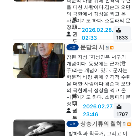
학문적 바탕 위에 인격적 수련
을 더한 사람이다.겸손과 오만
의 극한에서 정상을 찍고 온
萬
사람이기도 하다. 소동파의 문
頭
장과 ...
2026.02.28.
권
02:33
1833
두
문답의 시
人文
안
참된 지성,“지성인은 서구의
개념이다. 동양에는 군자(君
子)라는 개념이 있다. 군자는
학문적 바탕 위에 인격적 수련
을 더한 사람이다.겸손과 오만
의 극한에서 정상을 찍고 온
萬
사람이기도 하다. 소동파의 문
頭
장과 ...
2026.02.27.
권
23:46
1707
두
상승기류의 철학
人文
안
"방하착과 착득거, 그리고 이