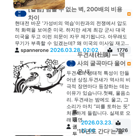
[칼럼] 넘을 수 없는 벽, 200배의 비용
칼
럼
차이
현대전 바꾼 '가성비의 역습'이란과의 전쟁에서 압도
적 화력을 보여준 미국. 하지만 세계 최강 군사 대국
미국을 두고 이런 의문이 자꾸 제기됩니다. 아무래도
무기가 부족할 수 있겠는데? 왜 미국의 미사일 재고...
2026.03.28. 02:02
spannerone
1776
두견새(杜鵑) — 역
역
사의 굴곡마다 울어
사
온 새
두견새의 생태적 특성이 만들
어낸 상징.두견새가 역사의 비
극적 장면마다 등장하는 데는
이유가 있습니다.첫째, 울음소
리. 두견새는 밤에도 울고, 그
소리가 마치 “피를 토하는 듯”
萬
처절하게 들립니다. 실제로 오
頭
래 울면 ...
2026.03.23.
권
12:08
7026
'10년도 간다'는 불
두