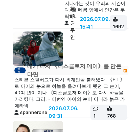
지나가는 것이 우리의 시간이
萬
다. 그 빠름 앞에서 인간은 무
頭
력하...
2026.07.09.
권
15:41
1692
두
안
내가 다시 《디스클로저 데이》를 만든
문
화
다면
스티븐 스필버그가 다시 외계인을 불러냈다. 《E.T.》
로 아이의 눈으로 하늘을 올려다보게 했던 그 손이,
40여 년이 지나 《디스클로저 데이》로 다시 하늘을
가리켰다. 그러나 이번엔 아이의 눈이 아니라 늙은 카
메라의...
2026.07.06.
spannerone
09:31
1
768