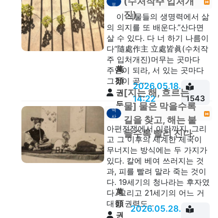
(수처작주 입처개
안
포
진)
이 식물들의 생명력에서 삶
의 의지를 또 배운다.”산다면
살 수 있다. 다 너 하기 나름이
다“隨處作主 立處皆眞(수처작
주 입처개진)머무는 곳마다
萬
주인이 되라, 서 있는 곳마다
頭
그것이 곧...
2026.05.18.
[지는 해, 흐르는
권
14:22
1543
두
물] 물은 막을수록
역
안
사
길을 찾고, 해는 붙
아편전쟁에서 이란까지, 그리
들수록 빨리 진다.
고 그 이후의 세계한 제국이
무너지는 방식에는 두 가지가
있다. 칼에 베여 쓰러지는 것
과, 피를 빨려 말라 죽는 것이
다. 19세기의 청나라는 후자였
萬
다. 그리고 21세기의 어느 거
頭
대한 권력도...
2026.05.28.
권