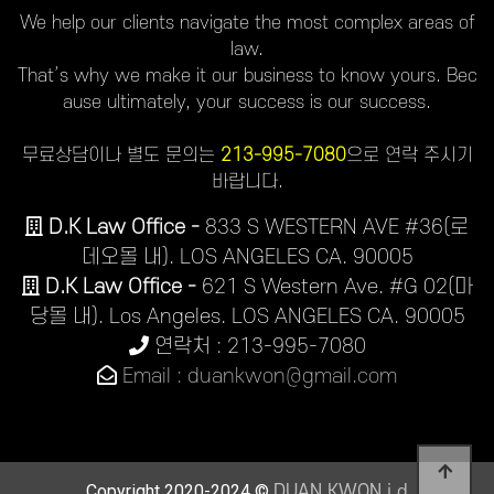
We help our clients navigate the most complex areas of
law.
That’s why we make it our business to know yours. Bec
ause ultimately, your success is our success.
무료상담이나 별도 문의는
213-995-7080
으로 연락 주시기
바랍니다.
D.K Law Office -
833 S WESTERN AVE #36(로
데오몰 내). LOS ANGELES CA. 90005
D.K Law Office -
621 S Western Ave. #G 02(마
당몰 내). Los Angeles. LOS ANGELES CA. 90005
연락처 : 213-995-7080
Email : duankwon@gmail.com
Copyright 2020-2024 ©
DUAN KWON j.d