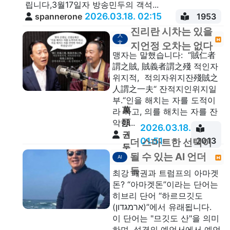
립니다,3월17일자 방송민두의 객석...
2026.03.18. 02:15
spannerone
1953
진리란 시차는 있을
人
文
지언정 오차는 없다
맹자는 말했습니다: “賊仁者
謂之賊, 賊義者謂之殘 적인자
위지적, 적의자위지잔殘賊之
人謂之一夫“ 잔적지인위지일
부.“인을 해치는 자를 도적이
萬
라 하고, 의를 해치는 자를 잔
頭
악한...
2026.03.18.
권
01:51
2013
더 스마트한 선택이
두
될 수 있는 AI 언더
AI
안
독
최강 패권과 트럼프의 아마겟
돈? “아마겟돈”이라는 단어는
히브리 단어 “하르므깃도
(ארמגדון)”에서 유래됩니다.
이 단어는 "므깃도 산"을 의미
하며, 성경의 예언서에서 예언