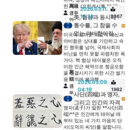
萬頭
한 대로 (요한계시록 16:16...
2026.03.11.
권두
15:36
2067
美, 협상과 동시에
안
역
통수를, 그 참을 수
사
없는 야비함이란..
미국이 보여준 외교적 배신과
야비함은 상대를 기만하고 속
인 행위를 넘어, 국제사회의
비난을 면치 못할 파렴치한 폭
거다. 핵 협상 테이블은 오직
이란 인근 해역으로 항공모함
萬
을 집결시키기 위한 시간 벌기
頭
용 미끼에 불과했...
2026.03.09.
권
04:19
1962
두
사단(四端)과 맹자,
人
안
文
그리고 인간의 자격
맹자(孟子)가 말한 **사단(四
端)**은 인간에게 태어날 때
부터 있는 네 가지 마음의 단
서(도덕의 씨앗)를 말합니다.