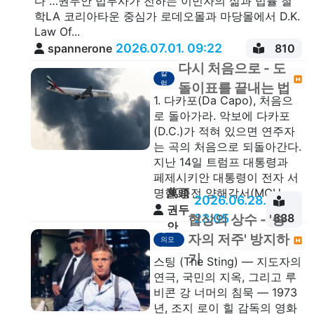
다"…권두안 법무사가 전하는 이민자의 삶과 법률 철
학LA 코리아타운 중심가 로데오몰과 마당몰에서 D.K.
Law Of...
2026.07.01. 09:22
spannerone
810
다시 처음으로 - 도
칼
럼
돌이표를 끝내는 법
1. 다카포(Da Capo), 처음으
로 돌아가라. 악보에 다카포
(D.C.)가 적혀 있으면 연주자
는 곡의 처음으로 되돌아간다.
지난 14일 트럼프 대통령과
페제시키안 대통령이 전자 서
萬頭
명한 종전 양해각서(MOU...
2026.06.28.
권두
23:05
888
협상의 상수 - '승
안
생각
자의 저주' 방지하
의모
형
기
스팅 (The Sting) — 지도자의
연극, 국민의 지옥, 그리고 루
비콘 강 너머의 침묵 — 1973
년, 조지 로이 힐 감독의 영화