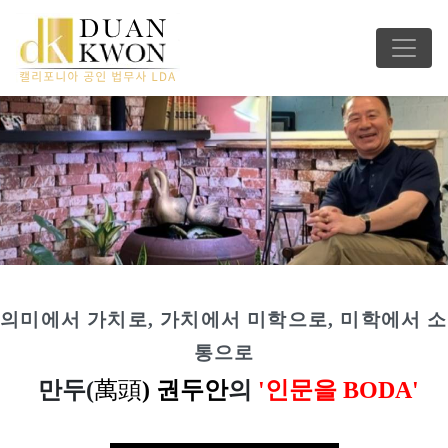
의미에서 가치로, 가치에서 미학으로, 미학에서 소
통으로
만두(
萬
頭
) 권두안
의
'인문을 BODA'