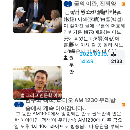
역
굴의 이란, 진퇴양
안
사
난 팍스 아메리카나
"白雪이 잦아진 골에" - 목은
(牧隱) 이색(李穡)'白雪(백설)
이 잦아진 골에 구름이 머흐레
라반가운 梅花(매화)는 어느
곳에 피었는고夕陽(석양)에
萬
홀로 서 이셔 갈 곳 몰라 하노
頭
라'“목은의 이 탄식이 600...
2026.03.19.
권
14:49
2133
두
안
만두의 객석, 라디오 AM 1230 우리방
안
내
송에서 계속 이어갑니다..
그 동안 AM1650에서 방송되던 만두 권두안의 인문
학 이야기인 '객석'이 우리방송 AM1230에 매주 금요
일 오후 1시 10에 라이브로 방송됩니다.응원을 부탁드