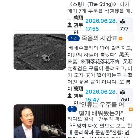
《스팅》(The Sting)이 아카
데미 7개 부문을 석권했을 때,
萬頭
...
2026.06.28.
권두
17:55
777
안
죽음의 시간표
자연
'베네수엘라의 땅이 갈라지고,
이란의 하늘이 불탔다' 黑天
來雲 來雨落花落花不終 又新
之春검은 구름이 몰려오고, 비
가 오자 꽃이 떨어지는구나.떨
어진 꽃은 끝이 아니다. 또 봄
萬頭
이 오면...
2026.06.28.
권두
15:47
750
안
"인류는 우주를 어
칼
럼
떻게 배워왔는가"
라디오 칼럼 | 만두의 객석
"SF 영화 다섯 편으로 보는 현
대 물리학과 문명론"진행: 권