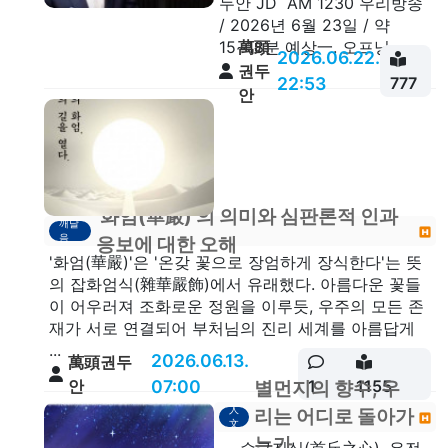
두안 JD AM 1230 우리방송
/ 2026년 6월 23일 / 약
萬頭
15~18분 예상一. 오프닝 ...
2026.06.22.
권두
22:53
777
안
'화엄(華嚴)'의 의미와 심판론적 인과
깨달
음
응보에 대한 오해
'화엄(華嚴)'은 '온갖 꽃으로 장엄하게 장식한다'는 뜻
의 잡화엄식(雜華嚴飾)에서 유래했다. 아름다운 꽃들
이 어우러져 조화로운 정원을 이루듯, 우주의 모든 존
재가 서로 연결되어 부처님의 진리 세계를 아름답게
...
2026.06.13.
萬頭권두
안
07:00
1
1155
별먼지의 향수, 우
人
리는 어디로 돌아가
文
는가