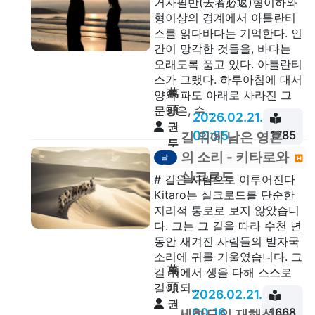
거자필반(去者必返)형이하와
형이상의 경계에서 아틀란티
스를 읽다바다는 기억한다. 인
간이 망각한 것들을, 바다는
오래도록 품고 있다. 아틀란티
스가 그랬다. 하루아침에 대서
萬
양의 파도 아래로 사라진 그
頭
문명은, 수...
2026.02.21.
권
00:55
1785
길 위에 남은 영혼
두
깨
의 소리 - 키타로와
달
안
음
실크로드
# 길은 사람으로 이루어진다
Kitaro는 실크로드를 단순한
지리적 통로로 보지 않았습니
다. 그는 그 길을 따라 수천 년
동안 새겨진 사람들의 발자국
소리에 귀를 기울였습니다. 그
萬
길 위에서 생을 다해 스스로
頭
길이 되...
2026.02.21.
권
00:16
1668
세한도의 재해석 —