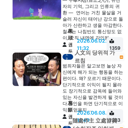
— 수구지심(首丘之心), 유전
자의 기억, 그리고 인류의 귀
환 — 연어는 거친 물살을 거
슬러 자신이 태어난 강으로 돌
아가 산란하고 생을 마감한다.
萬
철새는 나침반도 통신망도 없
頭
이, 오직 내면에 각인된...
2026.06.02.
권
11:32
1359
두
人文의 당위적 가
人
안
文
르침
범죄자들은 알고보면 늘상 자
신에게 해가 되는 행동을 하는
편이다. 왜? 모르기 때문이다.
단기적으로 이익이 될지 몰라
도 장기적으로 감옥에 들어와
있는 자신을 발견하게 될 것이
萬
다.살인을 하면 단기적으로 이
頭
익을 얻을지 ...
2026.06.08.
권
11:49
1283
隨處作主 立處皆眞
두
아