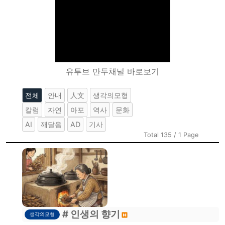
유투브 만두채널 바로보기
전체
안내
人文
생각의모형
칼럼
자연
아포
역사
문화
AI
깨달음
AD
기사
Total 135 / 1 Page
# 인생의 향기
생각의모형