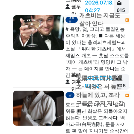
2026.07.18.
권두
04:27
615
안
개츠비는 지금도
깨달
음
살아 있다
# 욕망, 덫, 그리고 물질만능
주의의 자화상. ■ 다른 세상
이 있다는 충격피츠제럴드의
소설 『위대한 개츠비』에서
제임스 개츠 — 훗날 스스로를
"제이 개츠비"라 명명한 그 남
자 — 는 데이지를 만나는 순
萬頭
간 ...
太陽中天 而片雲過
2026.07.18.
권두
03:52
606
之- 태양은 저 높은
안
깨
하늘에 있고, 조각
달
음
구름은 그저 지나갈
흐르는 화살, 머무는 마음 시
위를 떠난 화살은 되돌아오지
뿐
않는다. 인생도 그러하다. 백
마과극(白馬過隙), 문틈 사이
로 흰 말이 지나가듯 순식간에