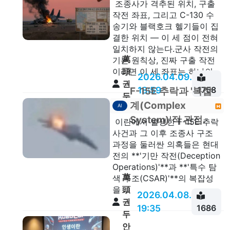
조종사가 격추된 위치, 구출
작전 좌표, 그리고 C-130 수
송기와 블랙호크 헬기들이 집
결한 위치 — 이 세 점이 전혀
일치하지 않는다.군사 작전의
萬
기본 원칙상, 진짜 구출 작전
頭
이라면 이 세 좌표는 하나의...
2026.04.09.
권
18:59
1758
F-15E 추락과 '복잡
두
계(Complex
AI
안
System)'적 관점.
이란에서 발생한 F-15E 추락
사건과 그 이후 조종사 구조
과정을 둘러싼 의혹들은 현대
전의 **'기만 작전(Deception
Operations)'**과 **'특수 탐
萬
색 구조(CSAR)'**의 복잡성
頭
을 ...
2026.04.08.
권
19:35
1686
두
안