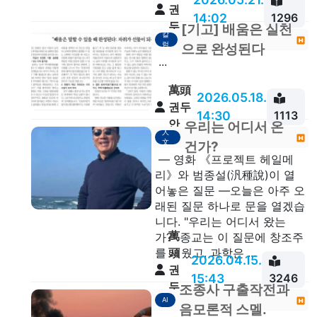
권
14:02
1296
두
[기고] 배움은 실천
칼
안
럼
으로 완성된다
...
萬頭
2026.05.18.
권두
14:30
1113
안
우리는 어디서 온
人
文
건가?
— 영화 《프로젝트 헤일메
리》와 범종설(汎種說)이 열
어놓은 질문 —오늘은 아주 오
래된 질문 하나로 문을 열겠습
니다. "우리는 어디서 왔는
萬
가?" 종교는 이 질문에 창조주
頭
를 세웠고, 과학은 ...
2026.04.15.
권
15:43
3246
두
조종사 구출작전과
AI
안
음모론적 스멜.