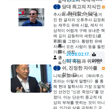
두
人
당대 최고의 지식인
안
文
도 착각할 수 있다
추사의 세한도, 그 안에 숨겨
진 한 글자의 오류추사 김정희
는 제주도 유배 시절, 제자 이
상적이 어렵게 구해 보내준 책
에 깊이 감동하여 세한도(歲
寒圖)를 그렸다. 황량한 유배
萬
지에서 모든 사람이 등을 돌린
頭
가운데, 변함...
2026.02.17.
권
02:23
2004
신의 죽음과 위버멘
두
人
쉬, 진정한 자아를
안
文
찾는 길
니체는 그의 저서 《짜라투스
트라는 이렇게 말했다》를 통
해 현대 철학사의 가장 도발적
인 선언인 “신은 죽었다”를 던
졌다. 이는 단순히 종교적 대
상의 부재를 뜻하는 것이 아니
라, 인간의 삶을 규정하고 구