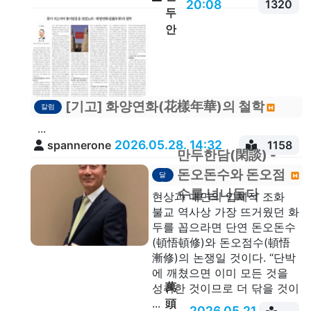
20:08
1320
두
안
[기고] 화양연화(花樣年華)의 철학
칼럼
...
2026.05.28. 14:32
spannerone
1158
만두한담(閑談) -
깨
돈오돈수와 돈오점
달
음
수를 넘나들다
현상과 내면의 입체적 조화
불교 역사상 가장 뜨거웠던 화
두를 꼽으라면 단연 돈오돈수
(頓悟頓修)와 돈오점수(頓悟
漸修)의 논쟁일 것이다. “단박
에 깨쳤으면 이미 모든 것을
萬
성취한 것이므로 더 닦을 것이
頭
...
2026.05.21.