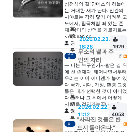
심전심의 길"안데스의 하늘에
는 거대한 새가 난다. 인간의
시야로는 감히 닿기 어려운 고
도에서, 침묵처럼 떠 있는 존
萬
재. 남미의 산맥을 가로지르는
頭
<Andean co...
2026.02.23.
권
16:28
1929
두
무소의 뿔과 주
깨달
안
음
인의 자리
— 나는 누구인가사람은 길 위
에 선 존재다. 태어나면서부터
우리는 이미 어디엔가 놓여 있
다.국가, 시대, 가정, 환경.그것
들은 내가 선택한 것이 아니었
萬
다.그러나 그 위에서 어떻게
頭
서 있을 것인가는끝내 나의 ...
2026.02.22.
권
11:12
4053
두
“사라진 것들은 반
깨
달
안
드시 돌아온다.”
음