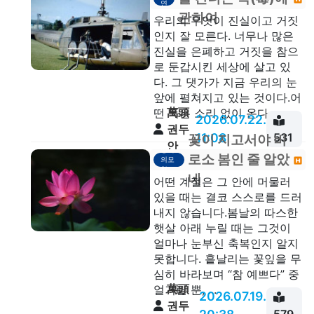
연
관하여
우리의 무엇이 진실이고 거짓
인지 잘 모른다. 너무나 많은
진실을 은폐하고 거짓을 참으
로 둔갑시킨 세상에 살고 있
다. 그 댓가가 지금 우리의 눈
앞에 펼쳐지고 있는 것이다.어
萬頭
떤 독은 소리 없이 온다....
2026.07.22.
권두
11:08
531
꽃이 지고서야 비
안
생각
로소 봄인 줄 알았
의모
형
네
어떤 계절은 그 안에 머물러
있을 때는 결코 스스로를 드러
내지 않습니다.봄날의 따스한
햇살 아래 누릴 때는 그것이
얼마나 눈부신 축복인지 알지
못합니다. 흩날리는 꽃잎을 무
심히 바라보며 “참 예쁘다” 중
萬頭
얼거릴 뿐, ...
2026.07.19.
권두