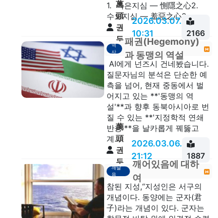
萬
1. 측은지심 — 惻隱之心2.
頭
수오지심 — 羞惡之心3. ...
2026.03.07.
권
10:31
2166
두
패권(Hegemony)
역
안
사
과 동맹의 역설
AI에게 넌즈시 건네봤습니다.
질문자님의 분석은 단순한 예
측을 넘어, 현재 중동에서 벌
어지고 있는 **'동맹의 역
설'**과 향후 동북아시아로 번
질 수 있는 **'지정학적 연쇄
萬
반응'**을 날카롭게 꿰뚫고
頭
계...
2026.03.06.
권
21:12
1887
두
깨어있음에 대하
깨달
안
음
여
참된 지성,“지성인은 서구의
개념이다. 동양에는 군자(君
子)라는 개념이 있다. 군자는