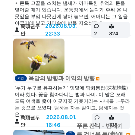
≠ 문득 코끝을 스치는 냄새가 까마득한 추억의 문을
열어줄 때가 있습니다. 운동장에서 놀다가 주워 온 나
뭇잎을 부엌 나뭇간에 쌓아 놓으면, 어머니는 그 잎을
아궁이에 넣고 가마솥에 밥을 지으셨다.천...
2026.08.03.
萬頭권두
안
22:33
2
324
욕망의 방향과 이익의 방향
자연
'누가 누구를 유혹하는가' 옛말에 탐화봉접(探花蜂蝶)
이라 했다. 꽃을 찾아다니는 벌과 나비. 이 말은 오래
도록 여색을 좇아 이곳저곳 기웃거리는 사내를 나무라
는 뜻으로 쓰였다. 탐하는 자는 벌이고, 탐해지는 것
은...
2026.08.01.
萬頭권두
안
16:46
1
318
푸른 잔디 - 반세기
자
를 건너온 독(毒)에