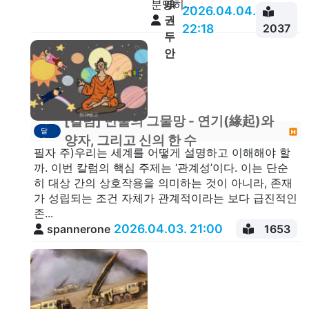
頭
분명히...
2026.04.04.
권
22:18
2037
두
안
[칼럼] 만물의 그물망 - 연기(緣起)와
깨
달
양자, 그리고 신의 한 수
음
​필자 주)우리는 세계를 어떻게 설명하고 이해해야 할
까. ​이번 칼럼의 핵심 주제는 ‘관계성’이다. 이는 단순
히 대상 간의 상호작용을 의미하는 것이 아니라, 존재
가 성립되는 조건 자체가 관계적이라는 보다 급진적인
존...
2026.04.03. 21:00
spannerone
1653