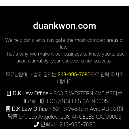
duankwon.com
We help our clients navigate the most complex areas of
law.
That’s why we make it our business to know yours. Bec
ause ultimately, your success is our success.
무료상담이나 별도 문의는
213-995-7080
으로 연락 주시기
바랍니다.
D.K Law Office -
833 S WESTERN AVE #36(로
데오몰 내). LOS ANGELES CA. 90005
D.K Law Office -
621 S Western Ave. #G 02(마
당몰 내). Los Angeles. LOS ANGELES CA. 90005
연락처 : 213-995-7080