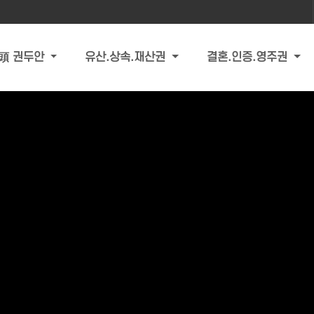
頭 권두안
유산.상속.재산권
결혼.인증.영주권