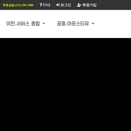
FAQ
로그인
회원가입
무료상담 (213) 995.7080
이민.서비스 종합
공증.아포스티유