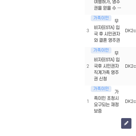
여행허가, 영주
권을 얻을 수 …
가족이민
무
비자(ESTA) 입
3
DK2c
국 후 시민권자
와 결혼 영주권
가족이민
무
비자(ESTA) 입
2
국후 시민권자
DK2c
직계가족 영주
권 신청
가족이민
가
족이민 초청시
1
DK2c
요구되는 재정
보증