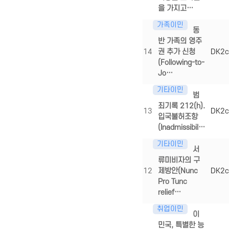
을 가지고…
가족이민
동
반 가족의 영주
14
권 추가 신청
DK2c
(Following-to-
Jo…
기타이민
범
죄기록 212(h).
13
DK2c
입국불허조항
(Inadmissibil…
기타이민
서
류미비자의 구
12
제방안(Nunc
DK2c
Pro Tunc
relief…
취업이민
이
민국, 특별한 능