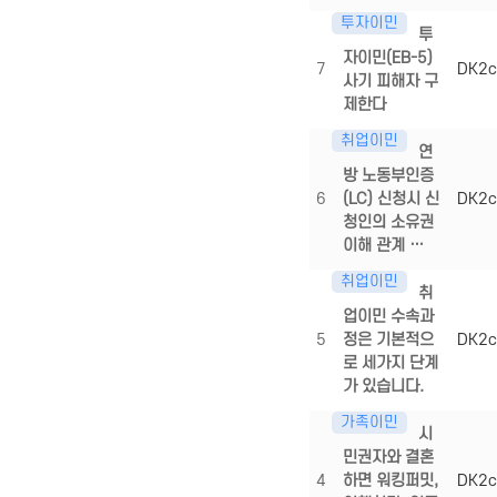
투자이민
투
자이민(EB-5)
7
DK2c
사기 피해자 구
제한다
취업이민
연
방 노동부인증
6
(LC) 신청시 신
DK2c
청인의 소유권
이해 관계 …
취업이민
취
업이민 수속과
5
정은 기본적으
DK2c
로 세가지 단계
가 있습니다.
가족이민
시
민권자와 결혼
4
하면 워킹퍼밋,
DK2c