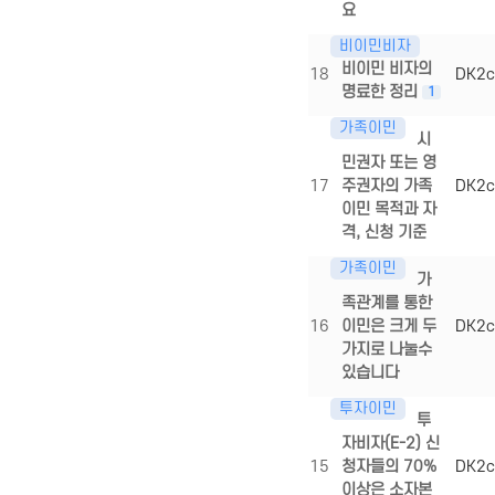
요
비이민비자
비이민 비자의
18
DK2c
명료한 정리
1
가족이민
시
민권자 또는 영
17
주권자의 가족
DK2c
이민 목적과 자
격, 신청 기준
가족이민
가
족관계를 통한
16
이민은 크게 두
DK2c
가지로 나눌수
있습니다
투자이민
투
자비자(E-2) 신
15
청자들의 70%
DK2c
이상은 소자본