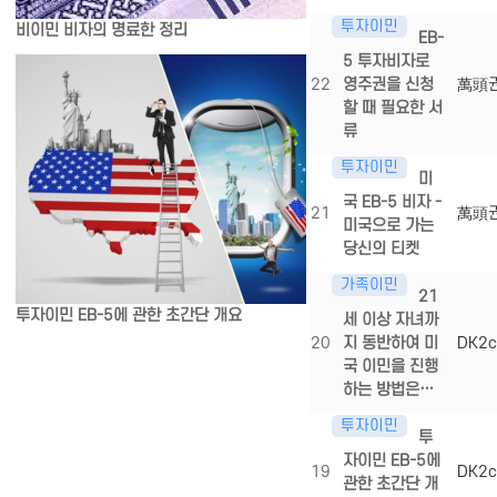
투자이민
비이민 비자의 명료한 정리
EB-
5 투자비자로
22
영주권을 신청
萬頭
할 때 필요한 서
류
투자이민
미
국 EB-5 비자 -
21
萬頭
미국으로 가는
당신의 티켓
가족이민
21
투자이민 EB-5에 관한 초간단 개요
세 이상 자녀까
20
지 동반하여 미
DK2c
국 이민을 진행
하는 방법은…
투자이민
투
자이민 EB-5에
19
DK2c
관한 초간단 개