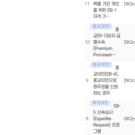
11
력을 가진 개인
DK2c
을 위한 EB-1
자격 기…
종교이민}
종
교(R-1)비자 급
10
행수속
DK2c
(Premium
Processin…
종교이민}
종
교이민(EB-4),
9
종교이민으로
DK2c
영주권을 신청
하는 경우
투자이민
EB-
5 신속심사
8
(Expedite
DK2c
Request) 프로
그램