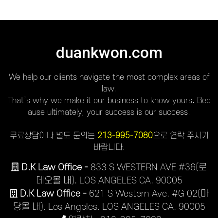
duankwon.com
We help our clients navigate the most complex areas of
law.
That’s why we make it our business to know yours. Bec
ause ultimately, your success is our success.
무료상담이나 별도 문의는
213-995-7080
으로 연락 주시기
바랍니다.
D.K Law Office -
833 S WESTERN AVE #36(로
데오몰 내). LOS ANGELES CA. 90005
D.K Law Office -
621 S Western Ave. #G 02(마
당몰 내). Los Angeles. LOS ANGELES CA. 90005