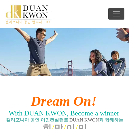
Dream On!
With DUAN KWON, Become a winner
캘리포니아 공인 이민컨설턴트
DUAN KWON
과 함께하는
희
/
망
/
이
/
민