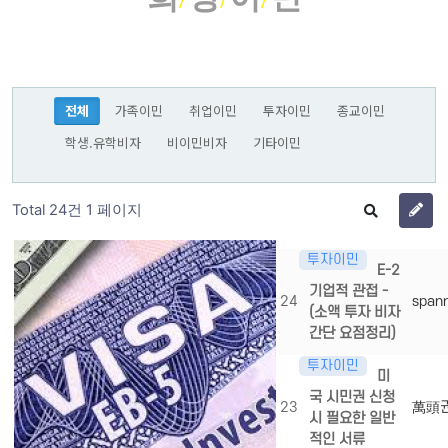
전체
가족이민
취업이민
투자이민
종교이민
학생.유학비자
비이민비자
기타이민
Total 24건
1 페이지
투자이민
E-2
기업적 관접 -
24
span
(소액 투자 비자
간단 요점정리)
투자이민
미
국 시민권 신청
23
萬頭
시 필요한 일반
적인 서류