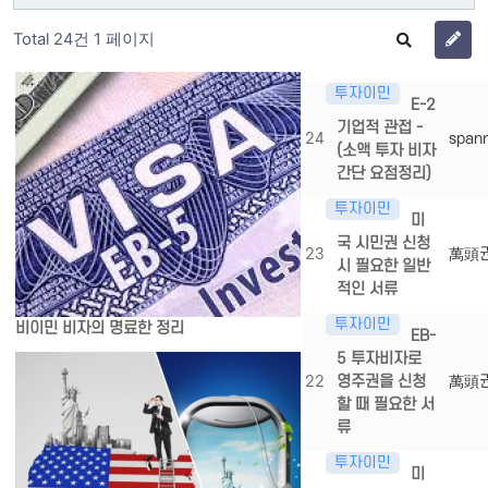
Total 24건
1 페이지
투자이민
E-2
기업적 관접 -
24
span
(소액 투자 비자
간단 요점정리)
투자이민
미
국 시민권 신청
23
萬頭
시 필요한 일반
적인 서류
투자이민
비이민 비자의 명료한 정리
EB-
5 투자비자로
22
영주권을 신청
萬頭
할 때 필요한 서
류
투자이민
미