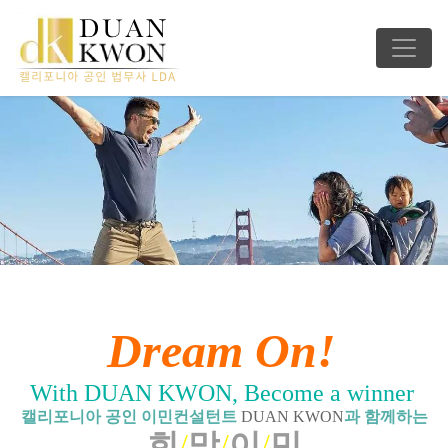
Dream On!
With DUAN KWON, Become a winner
캘리포니아 공인 이민컨설턴트
DUAN KWON
과 함께하는
희
/
망
/
이
/
민