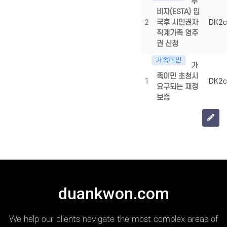
무
비자(ESTA) 입
2
국후 시민권자
DK2c
직계가족 영주
권 신청
가족이민
가
족이민 초청시
1
DK2c
요구되는 재정
보증
duankwon.com
We help our clients navigate the most complex areas of