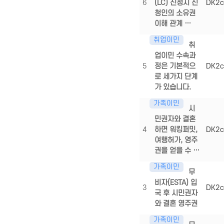
6
(LC) 신청시 신
DK2c
청인의 소유권
이해 관계 …
취업이민
취
업이민 수속과
5
정은 기본적으
DK2c
로 세가지 단계
가 있습니다.
가족이민
시
민권자와 결혼
4
하면 워킹퍼밋,
DK2c
여행허가, 영주
권을 얻을 수 …
가족이민
무
비자(ESTA) 입
3
DK2c
국 후 시민권자
와 결혼 영주권
가족이민