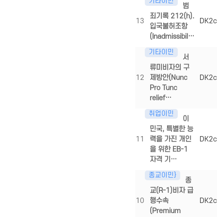
기타이민
범
죄기록 212(h).
13
DK2c
입국불허조항
(Inadmissibil…
기타이민
서
류미비자의 구
12
제방안(Nunc
DK2c
Pro Tunc
relief…
취업이민
이
민국, 특별한 능
11
력을 가진 개인
DK2c
을 위한 EB-1
자격 기…
종교이민}
종
교(R-1)비자 급
10
행수속
DK2c
(Premium