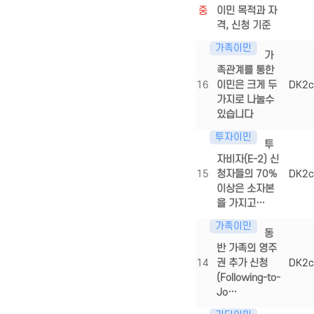
중
이민 목적과 자
격, 신청 기준
가족이민
가
족관계를 통한
16
이민은 크게 두
DK2c
가지로 나눌수
있습니다
투자이민
투
자비자(E-2) 신
15
청자들의 70%
DK2c
이상은 소자본
을 가지고…
가족이민
동
반 가족의 영주
14
권 추가 신청
DK2c
(Following-to-
Jo…