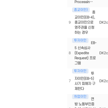
Processin…
종교이민}
종
교이민(EB-4),
9
종교이민으로
DK2c
영주권을 신청
하는 경우
투자이민
EB-
5 신속심사
8
(Expedite
DK2c
Request) 프로
그램
투자이민
투
자이민(EB-5)
7
DK2c
사기 피해자 구
제한다
취업이민
연
방 노동부인증