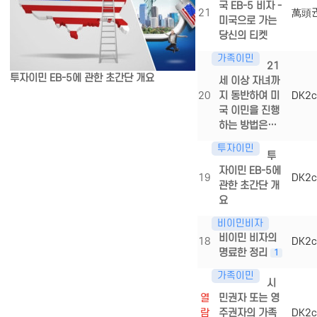
국 EB-5 비자 -
21
萬頭
미국으로 가는
당신의 티켓
가족이민
21
투자이민 EB-5에 관한 초간단 개요
세 이상 자녀까
20
지 동반하여 미
DK2c
국 이민을 진행
하는 방법은…
투자이민
투
자이민 EB-5에
19
DK2c
관한 초간단 개
요
비이민비자
비이민 비자의
18
DK2c
명료한 정리
1
가족이민
시
열
민권자 또는 영
람
주권자의 가족
DK2c