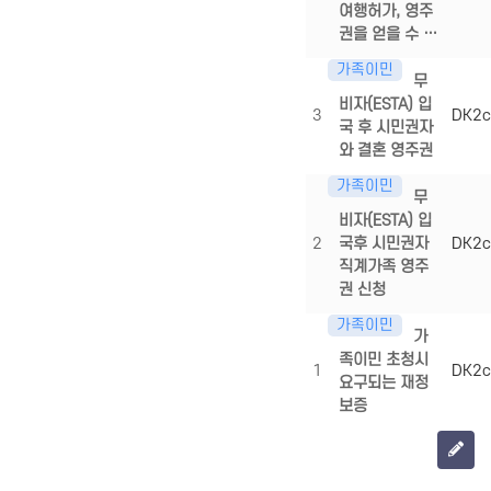
여행허가, 영주
권을 얻을 수 …
가족이민
무
비자(ESTA) 입
3
DK2c
국 후 시민권자
와 결혼 영주권
가족이민
무
비자(ESTA) 입
2
국후 시민권자
DK2c
직계가족 영주
권 신청
가족이민
가
족이민 초청시
1
DK2c
요구되는 재정
보증