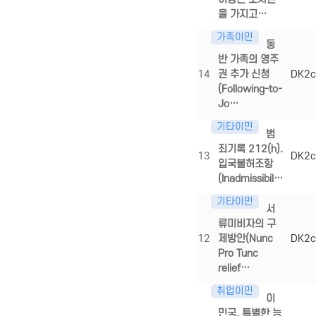
을 가지고…
가족이민
동
반 가족의 영주
14
권 추가 신청
DK2c
(Following-to-
Jo…
기타이민
범
죄기록 212(h).
13
DK2c
입국불허조항
(Inadmissibil…
기타이민
서
류미비자의 구
12
제방안(Nunc
DK2c
Pro Tunc
relief…
취업이민
이
민국, 특별한 능