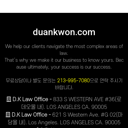
duankwon.com
We help our clients navigate the most complex areas of
law.
That’s why we make it our business to know yours. Bec
ause ultimately, your success is our success.
무료상담이나 별도 문의는
213-995-7080
으로 연락 주시기
바랍니다.
D.K Law Office -
833 S WESTERN AVE #36(로
데오몰 내). LOS ANGELES CA. 90005
D.K Law Office -
621 S Western Ave. #G 02(마
당몰 내). Los Angeles. LOS ANGELES CA. 90005