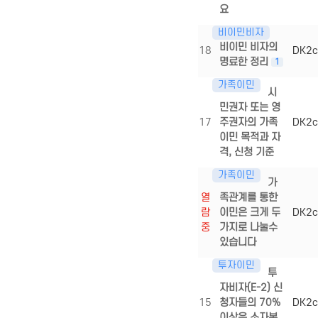
요
비이민비자
비이민 비자의
18
DK2c
명료한 정리
1
가족이민
시
민권자 또는 영
17
주권자의 가족
DK2c
이민 목적과 자
격, 신청 기준
가족이민
가
열
족관계를 통한
람
이민은 크게 두
DK2c
중
가지로 나눌수
있습니다
투자이민
투
자비자(E-2) 신
15
청자들의 70%
DK2c
이상은 소자본