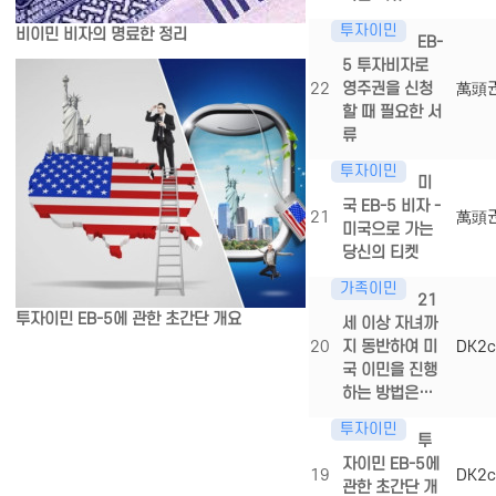
투자이민
비이민 비자의 명료한 정리
EB-
5 투자비자로
22
영주권을 신청
萬頭
할 때 필요한 서
류
투자이민
미
국 EB-5 비자 -
21
萬頭
미국으로 가는
당신의 티켓
가족이민
21
투자이민 EB-5에 관한 초간단 개요
세 이상 자녀까
20
지 동반하여 미
DK2c
국 이민을 진행
하는 방법은…
투자이민
투
자이민 EB-5에
19
DK2c
관한 초간단 개