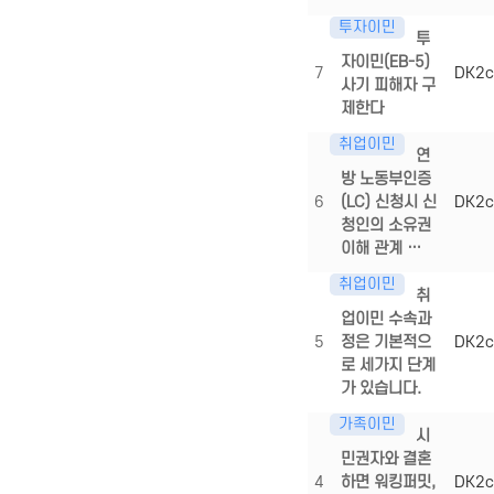
투자이민
투
자이민(EB-5)
7
DK2c
사기 피해자 구
제한다
취업이민
연
방 노동부인증
6
(LC) 신청시 신
DK2c
청인의 소유권
이해 관계 …
취업이민
취
업이민 수속과
5
정은 기본적으
DK2c
로 세가지 단계
가 있습니다.
가족이민
시
민권자와 결혼
4
하면 워킹퍼밋,
DK2c