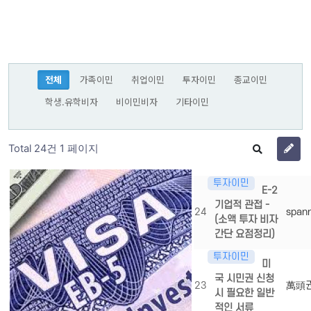
전체
가족이민
취업이민
투자이민
종교이민
학생.유학비자
비이민비자
기타이민
Total 24건
1 페이지
투자이민
E-2
기업적 관접 -
24
span
(소액 투자 비자
간단 요점정리)
투자이민
미
국 시민권 신청
23
萬頭
시 필요한 일반
적인 서류