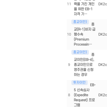
11
력을 가진 개인
DK2c
을 위한 EB-1
자격 기…
종교이민}
종
교(R-1)비자 급
10
행수속
DK2c
(Premium
Processin…
종교이민}
종
교이민(EB-4),
9
종교이민으로
DK2c
영주권을 신청
하는 경우
투자이민
EB-
5 신속심사
8
(Expedite
DK2c
Request) 프로
그램