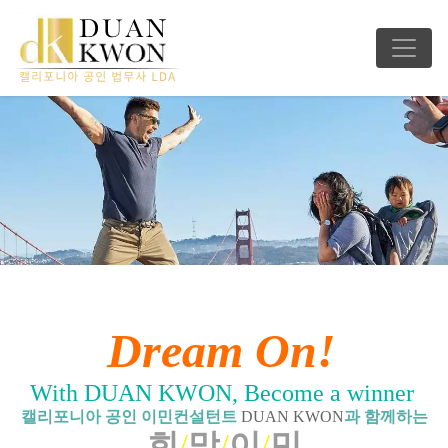
Dream On!
With DUAN KWON, Become a winner
캘리포니아 공인 이민컨설턴트
DUAN KWON
과 함께하는
희
/
망
/
이
/
민