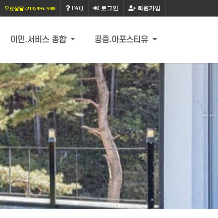
FAQ
로그인
회원가입
무료상담 (213) 995.7080
이민.서비스 종합
공증.아포스티유