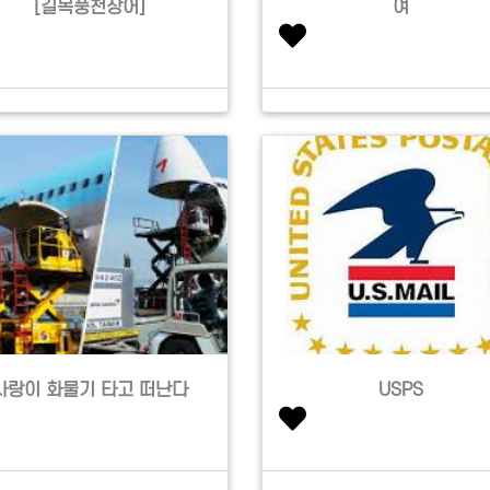
[길목풍천장어]
여
사랑이 화물기 타고 떠난다
USPS