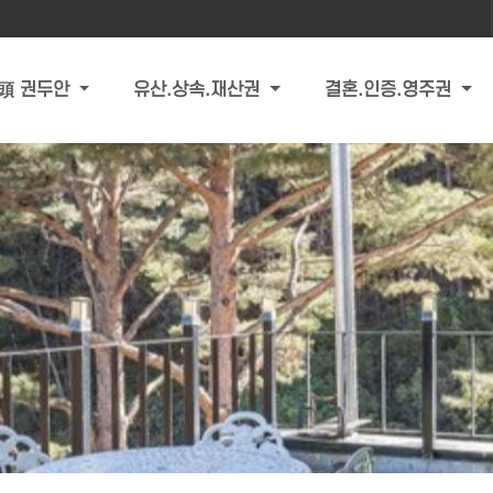
頭 권두안
유산.상속.재산권
결혼.인증.영주권