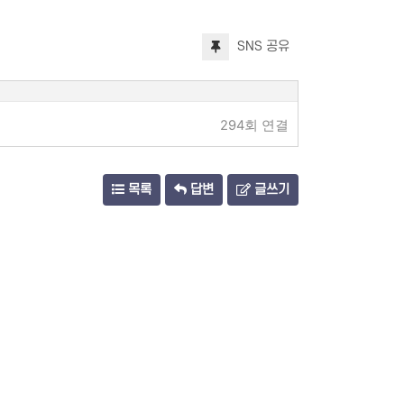
SNS 공유
294회 연결
목록
답변
글쓰기