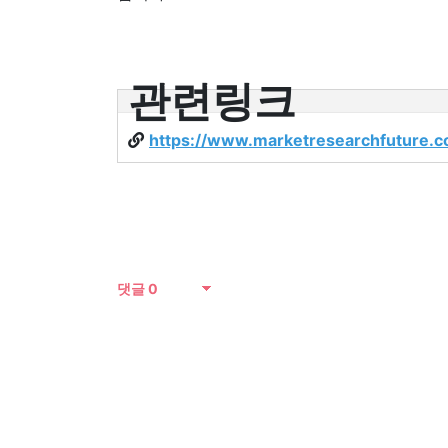
관련링크
https://www.marketresearchfuture.c
댓글
0