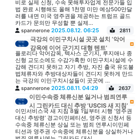
비로 실제 신청, 수속 못해투자업계 전문가들 입
법 완료 시행해도 올해 1천명 미만 예상500만달
러를 내면 미국 영주권을 제공하는 트럼프 골드
카드가 문의만 무성할 뿐 실제...
2025.08.12. 06:25
spannerone
2811
극강의 이민구치시설 곳곳 설치 ‘악어
이민
뉴스
감옥에 이어 군기지 대형 텐트’
플로리다 악어감옥, 텍사스 군기지, 루지애나 종
신형 교도소에도 수감가혹한 이민구치시설에 수
감해 견디지 못하고 자기 추방, 자진 출국 유도불
법체류자와 추방대상자들이 견디지 못하게 만드
는 극강의 이민구치시설들이 곳곳에 ...
2025.08.11. 04:29
spannerone
2637
이민수속중 체류신분 잃거나 범죄연루
이민
뉴스
시 그린카드 대신 추방 ‘USCIS 새 지침’
이민서비스국 새 지침 8월 1일부터 시행 ‘영주권
대신 추방령’ 경고이민페티션, 영주권 신청서 등
수속중 체류신분 상실 또는 범죄 연루시이민페
티션과 영주권 수속중에 체류신분을 상실하거나
범죄 연루시에는 그린카드 대신...