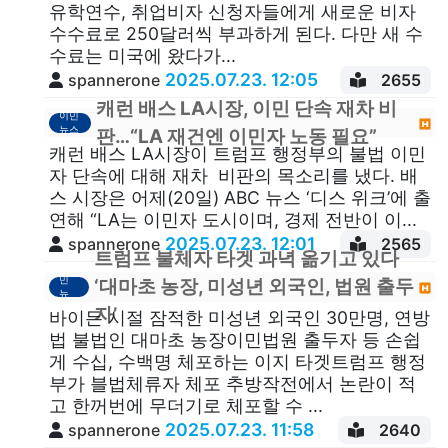
유학연수, 취업비자 신청자들에게 새로운 비자
수수료로 250달러씩 부과하게 된다. 다만 새 수
수료는 미국에 왔다가...
2025.07.23. 12:05
spannerone
2655
캐런 배스 LA시장, 이민 단속 재차 비
이민
뉴스
판…“LA 재건엔 이민자 노동 필요”
캐런 배스 LA시장이 트럼프 행정부의 불법 이민
자 단속에 대해 재차 비판의 목소리를 냈다. 배
스 시장은 어제(20일) ABC 뉴스 ‘디스 위크’에 출
연해 “LA는 이민자 도시이며, 경제 전반이 이...
2025.07.23. 12:01
spannerone
2565
트럼프 불체자 타겟 과녁 옮기고 있다
이
민
‘대마초 농장, 미성년 외국인, 법원 출두
뉴
스
자’
바이든 시절 잠적한 미성년 외국인 30만명, 연방
법 불법인 대마초 농장이민법원 출두자 등 손쉽
게 수십, 수백명 체포하는 이지 타겟트럼프 행정
부가 블법체류자 체포 추방작전에서 논란이 적
고 한꺼번에 무더기로 체포할 수 ...
2025.07.23. 11:58
spannerone
2640