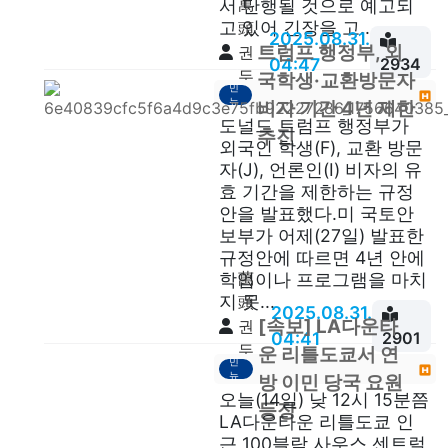
萬
서 단행될 것으로 예고되
고 있어 긴장을 고...
頭
2025.08.31.
트럼프 행정부, 외
권
04:47
2934
두
이
국학생·교환방문자
민
안
뉴
비자 기간 4년 제한
스
도널드 트럼프 행정부가
추진
외국인 학생(F), 교환 방문
자(J), 언론인(I) 비자의 유
효 기간을 제한하는 규정
안을 발표했다.미 국토안
보부가 어제(27일) 발표한
규정안에 따르면 4년 안에
萬
학업이나 프로그램을 마치
지 못...
頭
2025.08.31.
[속보] LA다운타
권
04:41
2901
두
이
운 리틀도쿄서 연
민
안
뉴
방 이민 당국 요원
스
오늘(14일) 낮 12시 15분쯤
등장
LA다운타운 리틀도쿄 인
근 100블락 사우스 센트럴