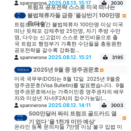
2025.08.13. 15:17
spannerone
3030
트럼프 공포전략 스스로 미국 떠나는
이
민
불법체류자들 급증 ‘올상반기 100만명
뉴
스
중 다수’
트럼프 6개월간 불법체류자 100만명 이상 미국
떠난 듯체포 강제추방 25만명, 자기 추방 수만
명, 다수는 신고없이 스스로 본인비용으로 출
국 트럼프 행정부가 가혹한 수단들을 총동원한
공포전략을 갈수록 강화함...
2025.08.12. 15:21
spannerone
3195
2025년 9월 중 영주권문호
이민뉴스
미국 국무부(DOS)는 8월 12일 2025년 9월중
영주권문호(Visa Bulletin)를 발표했습니다. 9월
영주권문호에서는 가족이민중 영주권자의 배우
자와 미성년 자녀(F2A)의 접수가능일(...
2025.08.12. 14:11
spannerone
3003
500만달러 짜리 트럼프 골드카드 열
이민
뉴스
기 없다 ‘올 1천개 미만 예상’
온라인 등록 문의자들 7만명 이상 불구 입법 미