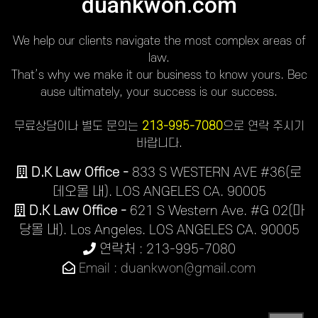
duankwon.com
We help our clients navigate the most complex areas of
law.
That’s why we make it our business to know yours. Bec
ause ultimately, your success is our success.
무료상담이나 별도 문의는
213-995-7080
으로 연락 주시기
바랍니다.
D.K Law Office -
833 S WESTERN AVE #36(로
데오몰 내). LOS ANGELES CA. 90005
D.K Law Office -
621 S Western Ave. #G 02(마
당몰 내). Los Angeles. LOS ANGELES CA. 90005
연락처 : 213-995-7080
Email : duankwon@gmail.com