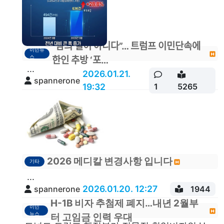
"남의 일이 아니다”… 트럼프 이민단속에
이민뉴
스
한인 추방 ‘포…
...
2026.01.21.
spannerone
19:32
1
5265
2026 메디칼 변경사항 입니다
기타
...
2026.01.20. 12:27
spannerone
1944
H-1B 비자 추첨제 폐지…내년 2월부
이민
뉴스
터 고임금 인력 우대