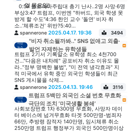
일 목요일)
0:57 플로리다주립대 총기 난사..2명 사망·6명
부상3:47 트럼프, 이번엔 "하버드, 외국 학생 못
받게 할 수도"4:36 한인 교수 '돌연' 비자 취
소..'체류조건' 위반?5:40...
2025.04.17. 19:36
spannerone
3494
"비자 취소될까봐.." SNS 없애고 외출·
이민
뉴스
발언 자제하는 유학생들
트럼프 2기서 기록말소 유학생 최소 4천700
건…"다음은 내차례" 공포비자 취소 이유도 몰
라.."정부 명백한 불법", "미 전역 냉각효과" 지
적 미국에서 유학 중인 외국인 학생들이 최근
SNS 게시물을 삭제...
2025.04.13. 19:46
spannerone
3116
트럼프 5백만 외국인 소셜 번호 무효화
이민
뉴스
극단의 조치 ‘미국생활 봉쇄’
사회보장번호 1차 6300명 무효화, 사망자 데이
터 베이스에 넘겨무효화 타겟 500만명-범죄자
66만, 추방령 잠적자 140만명, 임시체류 취소
250만명 트럼프 행정부가 외국인 500만명이상