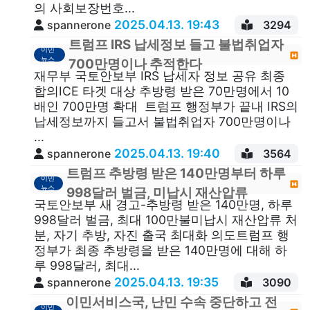
의 사회보장번호...
2025.04.13. 19:43
spannerone
3294
트럼프 IRS 납세정보 들고 불법취업자
이민
뉴스
700만명이나 추적한다
재무부 국토안보부 IRS 납세자 정보 공유 최종
합의ICE 타겟 대상 추방령 받은 70만명에서 10
배인 700만명 확대 트럼프 행정부가 끝내 IRS의
납세정보까지 들고서 불법취업자 700만명이나
...
2025.04.13. 19:40
spannerone
3564
트럼프 추방령 받은 140만명부터 하루
이민
뉴스
998달러 벌금, 미납시 재산압류
국토안보부 새 경고-추방령 받은 140만명, 하루
998달러 벌금, 최대 100만불미납시 재산압류 처
분, 자기 추방, 자진 출국 최대화 의도트럼프 행
정부가 최종 추방령을 받은 140만명에 대해 하
루 998달러, 최대...
2025.04.13. 19:35
spannerone
3090
이민서비스국, 난민 수속 중단하고 전
이민