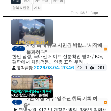
전체
공지
이민뉴스
이번법
탈북＆인권
기타
Total 138 / 1 Page
사상 최대 규모 시민권 박탈… "시작에
이민뉴
스
불과하다"
한인 남성, 국내선 게이트 신분확인 받아 / ICE,
팰팍에서 차량검문… 인종 표적 우려 ...
2026.08.04. 20:46
몽각夢覺
1
291
“‘7년 이상 거주’ 영주권 취득 기회 허
공
지
용”
▶ 연방상원, 이민법 개정안 발의, 986년 멈춰선