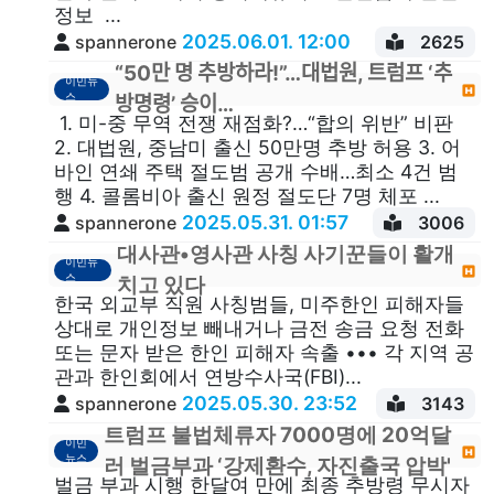
정보 ...
2025.06.01. 12:00
spannerone
2625
“50만 명 추방하라!”…대법원, 트럼프 ‘추
이민뉴
스
방명령’ 승이…
1. 미-중 무역 전쟁 재점화?…“합의 위반” 비판
2. 대법원, 중남미 출신 50만명 추방 허용 3. 어
바인 연쇄 주택 절도범 공개 수배…최소 4건 범
행 4. 콜롬비아 출신 원정 절도단 7명 체포 ...
2025.05.31. 01:57
spannerone
3006
대사관•영사관 사칭 사기꾼들이 활개
이민뉴
스
치고 있다
한국 외교부 직원 사칭범들, 미주한인 피해자들
상대로 개인정보 빼내거나 금전 송금 요청 전화
또는 문자 받은 한인 피해자 속출 ••• 각 지역 공
관과 한인회에서 연방수사국(FBI)...
2025.05.30. 23:52
spannerone
3143
트럼프 불법체류자 7000명에 20억달
이민
뉴스
러 벌금부과 ‘강제환수, 자진출국 압박'
벌금 부과 시행 한달여 만에 최종 추방령 무시자