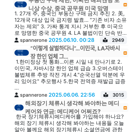
부동산 구매 제한, 어쩌면 해피엔딩 토
이민
뉴스
니상 수상, 중국 공무원 미국 망명
1. 27개 주, 중국인 부동산 구매 금지 추진 2. 美,
12개국 대상 입국 금지령 발효… “기존 비자 소유
자는 제외” 3. 가짜 통계 지시 거부한 후 미국으
로 망명한 중국 공무원 4. LA 불법이민 단속 반...
2025.06.10. 00:28
spannerone
2949
“이렇게 살벌하다니”…이민국, LA자바시
이민
뉴스
장 한인 업체 그…
1.한미정상 첫 통화…이른 시일 내 만나기로 2.
이민국, 자바시장 한인 업체 급습 3.오버스테이
불법체류 추방 작전 개시 4."순국선열 덕분에 우
리 있어요" 추모행사 5.한국 전역증 재발급 급증
...
2025.06.06. 22:56
spannerone
3015
해외장기 체류시 생각해 봐야하는 메디
기
타
케어와 연금: 메디케어 어쩌죠?
한국 장기체류시메디케어를 가입해야 하나요?
해외 장기 체류시 생각해 봐야하는 내용들 오늘
알아 볼께요 해외 장기체류시 소셜연금에 관한