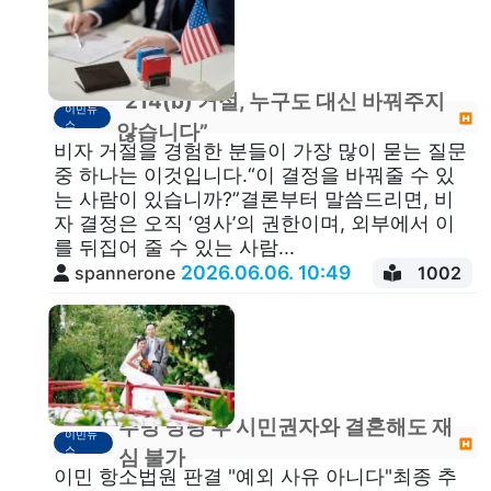
“214(b) 거절, 누구도 대신 바꿔주지
이민뉴
스
않습니다”
비자 거절을 경험한 분들이 가장 많이 묻는 질문
중 하나는 이것입니다.“이 결정을 바꿔줄 수 있
는 사람이 있습니까?”결론부터 말씀드리면, 비
자 결정은 오직 ‘영사’의 권한이며, 외부에서 이
를 뒤집어 줄 수 있는 사람...
2026.06.06. 10:49
spannerone
1002
추방 명령 후 시민권자와 결혼해도 재
이민뉴
스
심 불가
이민 항소법원 판결 "예외 사유 아니다"최종 추