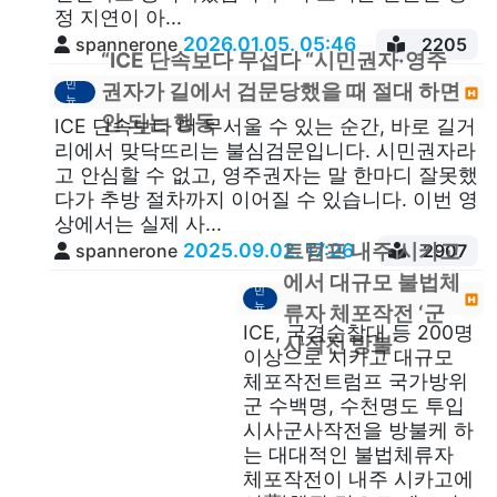
정 지연이 아...
2026.01.05. 05:46
spannerone
2205
“ICE 단속보다 무섭다 “시민권자·영주
이
민
권자가 길에서 검문당했을 때 절대 하면
뉴
스
안 되는 행동
ICE 단속보다 더 무서울 수 있는 순간, 바로 길거
리에서 맞닥뜨리는 불심검문입니다. 시민권자라
고 안심할 수 없고, 영주권자는 말 한마디 잘못했
다가 추방 절차까지 이어질 수 있습니다. 이번 영
상에서는 실제 사...
2025.09.02. 17:26
트럼프 내주 시카고
spannerone
2907
이
에서 대규모 불법체
민
뉴
류자 체포작전 ‘군
스
ICE, 국경순찰대 등 200명
사작전 방불’
이상으로 시카고 대규모
체포작전트럼프 국가방위
군 수백명, 수천명도 투입
시사군사작전을 방불케 하
는 대대적인 불법체류자
체포작전이 내주 시카고에