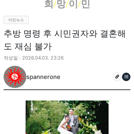
희
/
망
/
이
/
민
이민뉴스
추방 명령 후 시민권자와 결혼해
도 재심 불가
작성일 : 2026.04.03. 23:26
spannerone