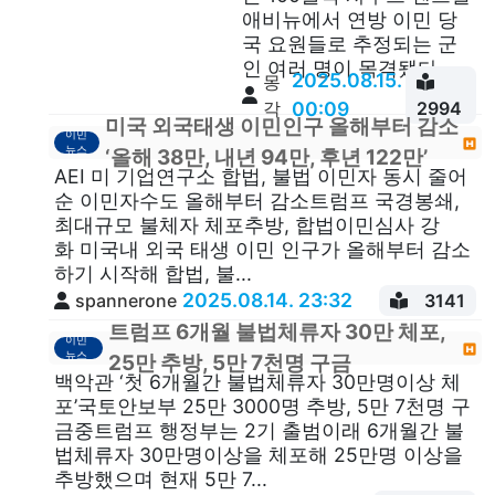
애비뉴에서 연방 이민 당
국 요원들로 추정되는 군
인 여러 명이 목격됐다. ...
2025.08.15.
몽
각
00:09
2994
미국 외국태생 이민인구 올해부터 감소
이민
뉴스
‘올해 38만, 내년 94만, 후년 122만’
AEI 미 기업연구소 합법, 불법 이민자 동시 줄어
순 이민자수도 올해부터 감소트럼프 국경봉쇄,
최대규모 불체자 체포추방, 합법이민심사 강
화 미국내 외국 태생 이민 인구가 올해부터 감소
하기 시작해 합법, 불...
2025.08.14. 23:32
spannerone
3141
트럼프 6개월 불법체류자 30만 체포,
이민
뉴스
25만 추방, 5만 7천명 구금
백악관 ‘첫 6개월간 불법체류자 30만명이상 체
포’국토안보부 25만 3000명 추방, 5만 7천명 구
금중트럼프 행정부는 2기 출범이래 6개월간 불
법체류자 30만명이상을 체포해 25만명 이상을
추방했으며 현재 5만 7...