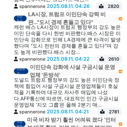
2025.08.11. 04:26
spannerone
2820
LA시장, 트럼프 이민단속 강력 비
이민
뉴스
판…"도시 경제 흔들고 있다"
캐런 배스 LA시장이 트럼프 행정부의 강도 높은
이민 단속을 다시 한번 비판했다.배스 시장은 이
민단속 강화으로 인해 LA경제에 큰 타격이 발생
했다며 "도시 전반의 경제를 흔들고 있다"며 강
도 높게 비판했다.배스 시장...
2025.08.11. 04:22
spannerone
2610
이민단속 강화에 사설 구금시설 운영
이민뉴
스
업체 '돈방석'
도널드 트럼프 행정부의 강도 높은 이민단속 정
책에 힘입어 사설 구금시설 운영업체들이 호실
적을 기록하며 대규모 자사주 매입에 나섰
다.AFP통신에 따르면, 대표적인 민간 구금시설
운영업체 ‘지오 그룹’은 올해 2분기 매...
2025.08.11. 04:21
spannerone
2781
미국 비자 받기 훨씬 어려워 졌다 ‘인터
이민
뉴스