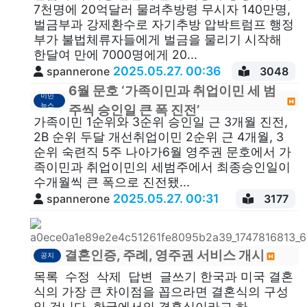
7천명에 20억달러 물려추방령 무시자 140만명,
벌금부과 강제환수로 자기추방 압박트럼프 행정
부가 불법체류자들에게 벌금을 물리기 시작해
한달여 만에 7000명에게 20...
2025.05.27. 00:36
spannerone
3048
6월 문호 ‘가족이민과 취업이민 세 범
이민
뉴스
주씩 승인일 큰 폭 진전’
가족이민 1순위와 3순위 승인일 근 3개월 진전,
2B 순위 두달 개선취업이민 2순위 근 4개월, 3
순위 숙련직 5주 나아가6월 영주권 문호에서 가
족이민과 취업이민의 세범주에서 최종승인일이
수개월씩 큰 폭으로 진전됐...
2025.05.27. 00:31
spannerone
3177
결혼인증, 주례, 영주권 서비스 개시
공지
목록 수정 삭제 답변 글쓰기 한국과 미국 결혼
식의 가장 큰 차이점을 꼽으라면 결혼식의 구성
일 겁니다. 한국에서의 결혼식이라고 하...