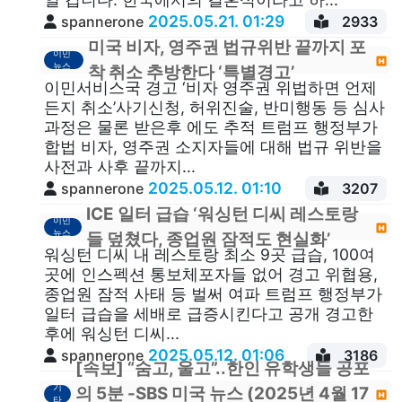
2025.05.21. 01:29
spannerone
2933
미국 비자, 영주권 법규위반 끝까지 포
이민
뉴스
착 취소 추방한다 ‘특별경고’
이민서비스국 경고 ‘비자 영주권 위법하면 언제
든지 취소’사기신청, 허위진술, 반미행동 등 심사
과정은 물론 받은후 에도 추적 트럼프 행정부가
합법 비자, 영주권 소지자들에 대해 법규 위반을
사전과 사후 끝까지...
2025.05.12. 01:10
spannerone
3207
ICE 일터 급습 ‘워싱턴 디씨 레스토랑
이민
뉴스
들 덮쳤다, 종업원 잠적도 현실화’
워싱턴 디씨 내 레스토랑 최소 9곳 급습, 100여
곳에 인스펙션 통보체포자들 없어 경고 위협용,
종업원 잠적 사태 등 벌써 여파 트럼프 행정부가
일터 급습을 세배로 급증시킨다고 공개 경고한
후에 워싱턴 디씨...
2025.05.12. 01:06
spannerone
3186
[속보] “숨고, 울고”..한인 유학생들 공포
기
의 5분 -SBS 미국 뉴스 (2025년 4월 17
타