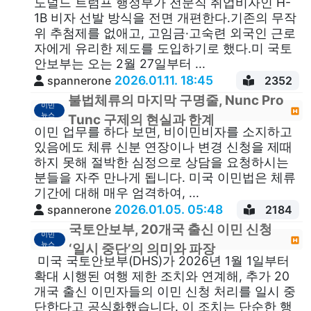
도널드 트럼프 행정부가 전문직 취업비자인 H-
1B 비자 선발 방식을 전면 개편한다.기존의 무작
위 추첨제를 없애고, 고임금·고숙련 외국인 근로
자에게 유리한 제도를 도입하기로 했다.미 국토
안보부는 오는 2월 27일부터 ...
2026.01.11. 18:45
spannerone
2352
불법체류의 마지막 구명줄, Nunc Pro
이민
뉴스
Tunc 구제의 현실과 한계
이민 업무를 하다 보면, 비이민비자를 소지하고
있음에도 체류 신분 연장이나 변경 신청을 제때
하지 못해 절박한 심정으로 상담을 요청하시는
분들을 자주 만나게 됩니다. 미국 이민법은 체류
기간에 대해 매우 엄격하여, ...
2026.01.05. 05:48
spannerone
2184
국토안보부, 20개국 출신 이민 신청
이민
뉴스
‘일시 중단’의 의미와 파장
미국 국토안보부(DHS)가 2026년 1월 1일부터
확대 시행된 여행 제한 조치와 연계해, 추가 20
개국 출신 이민자들의 이민 신청 처리를 일시 중
단한다고 공식화했습니다. 이 조치는 단순한 행