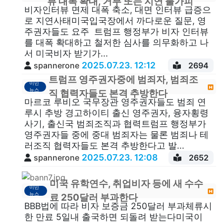
뷰 대폭 확대, 거부 또는 지연 불가피’
비자인터뷰 면제 대폭 축소, 대면 인터뷰 급증으
로 지연사태미국입국장에서 까다로운 질문, 영
주권자들도 요주 트럼프 행정부가 비자 인터뷰
를 대폭 확대하고 철저한 심사를 의무화하고 나
서 미국비자 받기가...
2025.07.23. 12:12
spannerone
2694
트럼프 영주권자중에 범죄자, 범죄조
이민
뉴스
직 협력자들도 본격 추방한다
마르코 루비오 국무장관 영주권자들도 범죄 연
루시 추방 경고하이티 출신 영주권자, 융자횡령
사기, 출신국 범죄조직과 협력트럼프 행정부가
영주권자들 중에 중대 범죄자는 물론 범죄나 테
러조직 협력자들도 본격 추방한다고 발...
2025.07.23. 12:08
spannerone
2652
미국 유학연수, 취업비자 등에 새 수수
이민
뉴스
료 250달러 부과한다
BBB법에 따라 비자 보증금 250달러 부과체류시
한 만료 5일내 출국하면 되돌려 받는다미국이