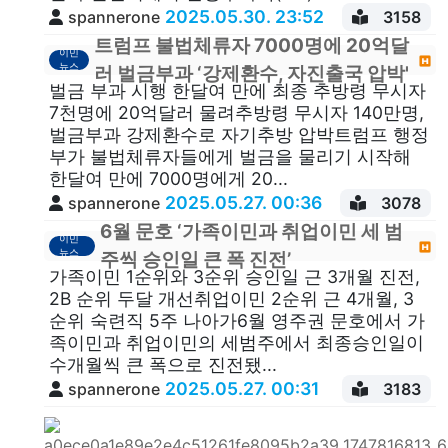
2025.05.30. 23:52
spannerone
3158
트럼프 불법체류자 7000명에 20억달
이민
뉴스
러 벌금부과 ‘강제환수, 자진출국 압박'
벌금 부과 시행 한달여 만에 최종 추방령 무시자
7천명에 20억달러 물려추방령 무시자 140만명,
벌금부과 강제환수로 자기추방 압박트럼프 행정
부가 불법체류자들에게 벌금을 물리기 시작해
한달여 만에 7000명에게 20...
2025.05.27. 00:36
spannerone
3078
6월 문호 ‘가족이민과 취업이민 세 범
이민
뉴스
주씩 승인일 큰 폭 진전’
가족이민 1순위와 3순위 승인일 근 3개월 진전,
2B 순위 두달 개선취업이민 2순위 근 4개월, 3
순위 숙련직 5주 나아가6월 영주권 문호에서 가
족이민과 취업이민의 세범주에서 최종승인일이
수개월씩 큰 폭으로 진전됐...
2025.05.27. 00:31
spannerone
3183