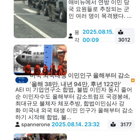
애비뉴에서 연방 이민 당
국 요원들로 추정되는 군
인 여러 명이 목격됐다. ...
2025.08.15.
몽
각
00:09
3012
미국 외국태생 이민인구 올해부터 감소
이민
뉴스
‘올해 38만, 내년 94만, 후년 122만’
AEI 미 기업연구소 합법, 불법 이민자 동시 줄어
순 이민자수도 올해부터 감소트럼프 국경봉쇄,
최대규모 불체자 체포추방, 합법이민심사 강
화 미국내 외국 태생 이민 인구가 올해부터 감소
하기 시작해 합법, 불...
2025.08.14. 23:32
spannerone
3177