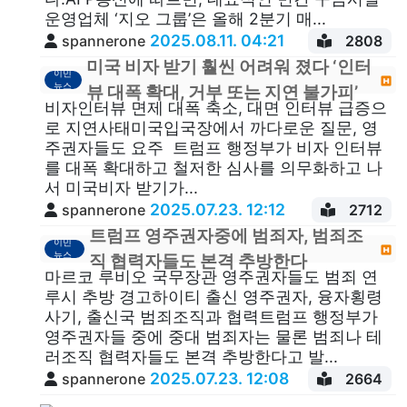
운영업체 ‘지오 그룹’은 올해 2분기 매...
2025.08.11. 04:21
spannerone
2808
미국 비자 받기 훨씬 어려워 졌다 ‘인터
이민
뉴스
뷰 대폭 확대, 거부 또는 지연 불가피’
비자인터뷰 면제 대폭 축소, 대면 인터뷰 급증으
로 지연사태미국입국장에서 까다로운 질문, 영
주권자들도 요주 트럼프 행정부가 비자 인터뷰
를 대폭 확대하고 철저한 심사를 의무화하고 나
서 미국비자 받기가...
2025.07.23. 12:12
spannerone
2712
트럼프 영주권자중에 범죄자, 범죄조
이민
뉴스
직 협력자들도 본격 추방한다
마르코 루비오 국무장관 영주권자들도 범죄 연
루시 추방 경고하이티 출신 영주권자, 융자횡령
사기, 출신국 범죄조직과 협력트럼프 행정부가
영주권자들 중에 중대 범죄자는 물론 범죄나 테
러조직 협력자들도 본격 추방한다고 발...
2025.07.23. 12:08
spannerone
2664