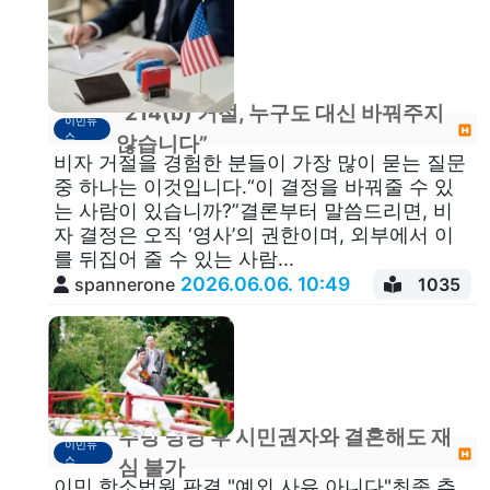
“214(b) 거절, 누구도 대신 바꿔주지
이민뉴
스
않습니다”
비자 거절을 경험한 분들이 가장 많이 묻는 질문
중 하나는 이것입니다.“이 결정을 바꿔줄 수 있
는 사람이 있습니까?”결론부터 말씀드리면, 비
자 결정은 오직 ‘영사’의 권한이며, 외부에서 이
를 뒤집어 줄 수 있는 사람...
2026.06.06. 10:49
spannerone
1035
추방 명령 후 시민권자와 결혼해도 재
이민뉴
스
심 불가
이민 항소법원 판결 "예외 사유 아니다"최종 추