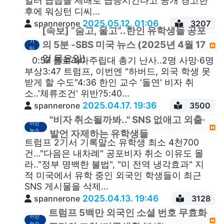
일터 급습을 세배로 급증시킨다고 공개 경고한
후에 워싱턴 디씨...
2025.05.12. 01:06
spannerone
3207
[속보] “숨고, 울고”..한인 유학생들 공포
기
의 5분 -SBS 미국 뉴스 (2025년 4월 17
타
일 목요일)
0:57 플로리다주립대 총기 난사..2명 사망·6명
부상3:47 트럼프, 이번엔 "하버드, 외국 학생 못
받게 할 수도"4:36 한인 교수 '돌연' 비자 취
소..'체류조건' 위반?5:40...
2025.04.17. 19:36
spannerone
3500
"비자 취소될까봐.." SNS 없애고 외출·
이민
뉴스
발언 자제하는 유학생들
트럼프 2기서 기록말소 유학생 최소 4천700
건…"다음은 내차례" 공포비자 취소 이유도 몰
라.."정부 명백한 불법", "미 전역 냉각효과" 지
적 미국에서 유학 중인 외국인 학생들이 최근
SNS 게시물을 삭제...
2025.04.13. 19:46
spannerone
3128
트럼프 5백만 외국인 소셜 번호 무효화
이민
뉴스