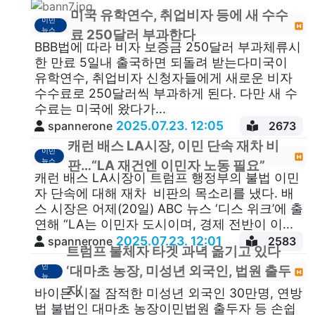
미국 유학연수, 취업비자 등에 새 수수
이민
뉴스
료 250달러 부과한다
BBB법에 따라 비자 보증금 250달러 부과체류시
한 만료 5일내 출국하면 되돌려 받는다미국이
유학연수, 취업비자 신청자들에게 새로운 비자
수수료로 250달러씩 부과하게 된다. 다만 새 수
수료는 미국에 왔다가...
2025.07.23. 12:05
spannerone
2673
캐런 배스 LA시장, 이민 단속 재차 비
이민
뉴스
판…“LA 재건엔 이민자 노동 필요”
캐런 배스 LA시장이 트럼프 행정부의 불법 이민
자 단속에 대해 재차 비판의 목소리를 냈다. 배
스 시장은 어제(20일) ABC 뉴스 ‘디스 위크’에 출
연해 “LA는 이민자 도시이며, 경제 전반이 이...
2025.07.23. 12:01
spannerone
2583
트럼프 불체자 타겟 과녁 옮기고 있다
이
민
‘대마초 농장, 미성년 외국인, 법원 출두
뉴
스
자’
바이든 시절 잠적한 미성년 외국인 30만명, 연방
법 불법인 대마초 농장이민법원 출두자 등 손쉽