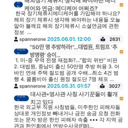
해외장기 체류시 생각해 봐야하는 메디
기
타
케어와 연금: 메디케어 어쩌죠?
한국 장기체류시메디케어를 가입해야 하나요?
해외 장기 체류시 생각해 봐야하는 내용들 오늘
알아 볼께요 해외 장기체류시 소셜연금에 관한
정보 ...
2025.06.01. 12:00
spannerone
2631
“50만 명 추방하라!”…대법원, 트럼프 ‘추
이민뉴
스
방명령’ 승이…
1. 미-중 무역 전쟁 재점화?…“합의 위반” 비판
2. 대법원, 중남미 출신 50만명 추방 허용 3. 어
바인 연쇄 주택 절도범 공개 수배…최소 4건 범
행 4. 콜롬비아 출신 원정 절도단 7명 체포 ...
2025.05.31. 01:57
spannerone
3027
대사관•영사관 사칭 사기꾼들이 활개
이민뉴
스
치고 있다
한국 외교부 직원 사칭범들, 미주한인 피해자들
상대로 개인정보 빼내거나 금전 송금 요청 전화
또는 문자 받은 한인 피해자 속출 ••• 각 지역 공
관과 한인회에서 연방수사국(FBI)...