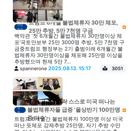
트럼프 6개월 불법체류자 30만 체포,
이민
뉴스
25만 추방, 5만 7천명 구금
백악관 ‘첫 6개월간 불법체류자 30만명이상 체
포’국토안보부 25만 3000명 추방, 5만 7천명 구
금중트럼프 행정부는 2기 출범이래 6개월간 불
법체류자 30만명이상을 체포해 25만명 이상을
추방했으며 현재 5만 7...
2025.08.13. 15:17
spannerone
3051
트럼프 공포전략 스스로 미국 떠나는
이
민
불법체류자들 급증 ‘올상반기 100만명
뉴
스
중 다수’
트럼프 6개월간 불법체류자 100만명 이상 미국
떠난 듯체포 강제추방 25만명, 자기 추방 수만