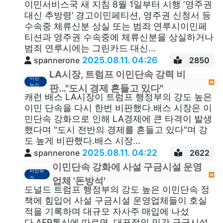
이민서비스국 새 지침 8월 1일부터 시행 ‘영주권
대신 추방령’ 경고이민페티션, 영주권 신청서 등
수속중 체류신분 상실 또는 범죄 연루시이민페
티션과 영주권 수속중에 체류신분을 상실하거나
범죄 연루시에는 그린카드 대신...
2025.08.11. 04:26
spannerone
2850
LA시장, 트럼프 이민단속 강력 비
이민
뉴스
판…"도시 경제 흔들고 있다"
캐런 배스 LA시장이 트럼프 행정부의 강도 높은
이민 단속을 다시 한번 비판했다.배스 시장은 이
민단속 강화으로 인해 LA경제에 큰 타격이 발생
했다며 "도시 전반의 경제를 흔들고 있다"며 강
도 높게 비판했다.배스 시장...
2025.08.11. 04:22
spannerone
2622
이민단속 강화에 사설 구금시설 운영
이민뉴
스
업체 '돈방석'
도널드 트럼프 행정부의 강도 높은 이민단속 정
책에 힘입어 사설 구금시설 운영업체들이 호실
적을 기록하며 대규모 자사주 매입에 나섰
다.AFP통신에 따르면, 대표적인 민간 구금시설