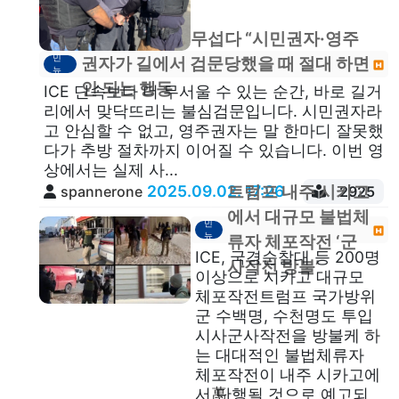
“ICE 단속보다 무섭다 “시민권자·영주
이
민
권자가 길에서 검문당했을 때 절대 하면
뉴
스
안 되는 행동
ICE 단속보다 더 무서울 수 있는 순간, 바로 길거
리에서 맞닥뜨리는 불심검문입니다. 시민권자라
고 안심할 수 없고, 영주권자는 말 한마디 잘못했
다가 추방 절차까지 이어질 수 있습니다. 이번 영
상에서는 실제 사...
2025.09.02. 17:26
트럼프 내주 시카고
spannerone
2925
이
에서 대규모 불법체
민
뉴
류자 체포작전 ‘군
스
ICE, 국경순찰대 등 200명
사작전 방불’
이상으로 시카고 대규모
체포작전트럼프 국가방위
군 수백명, 수천명도 투입
시사군사작전을 방불케 하
는 대대적인 불법체류자
체포작전이 내주 시카고에
萬
서 단행될 것으로 예고되