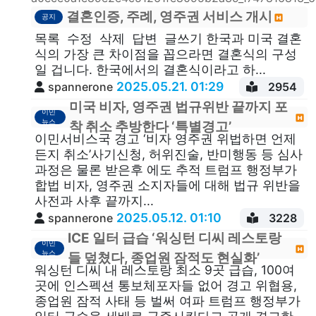
결혼인증, 주례, 영주권 서비스 개시
공지
목록 수정 삭제 답변 글쓰기 한국과 미국 결혼
식의 가장 큰 차이점을 꼽으라면 결혼식의 구성
일 겁니다. 한국에서의 결혼식이라고 하...
2025.05.21. 01:29
spannerone
2954
미국 비자, 영주권 법규위반 끝까지 포
이민
뉴스
착 취소 추방한다 ‘특별경고’
이민서비스국 경고 ‘비자 영주권 위법하면 언제
든지 취소’사기신청, 허위진술, 반미행동 등 심사
과정은 물론 받은후 에도 추적 트럼프 행정부가
합법 비자, 영주권 소지자들에 대해 법규 위반을
사전과 사후 끝까지...
2025.05.12. 01:10
spannerone
3228
ICE 일터 급습 ‘워싱턴 디씨 레스토랑
이민
뉴스
들 덮쳤다, 종업원 잠적도 현실화’
워싱턴 디씨 내 레스토랑 최소 9곳 급습, 100여
곳에 인스펙션 통보체포자들 없어 경고 위협용,
종업원 잠적 사태 등 벌써 여파 트럼프 행정부가