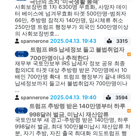
극단의 조치 ‘미국생활 봉쇄’
사회보장번호 1차 6300명 무효화, 사망자 데이
터 베이스에 넘겨무효화 타겟 500만명-범죄자
66만, 추방령 잠적자 140만명, 임시체류 취소
250만명 트럼프 행정부가 외국인 500만명이상
의 사회보장번호...
2025.04.13. 19:43
spannerone
3315
트럼프 IRS 납세정보 들고 불법취업자
이민
뉴스
700만명이나 추적한다
재무부 국토안보부 IRS 납세자 정보 공유 최종
합의ICE 타겟 대상 추방령 받은 70만명에서 10
배인 700만명 확대 트럼프 행정부가 끝내 IRS의
납세정보까지 들고서 불법취업자 700만명이나
...
2025.04.13. 19:40
spannerone
3594
트럼프 추방령 받은 140만명부터 하루
이민
뉴스
998달러 벌금, 미납시 재산압류
국토안보부 새 경고-추방령 받은 140만명, 하루
998달러 벌금, 최대 100만불미납시 재산압류 처
분, 자기 추방, 자진 출국 최대화 의도트럼프 행