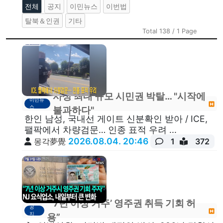
전체
공지
이민뉴스
이번법
탈북＆인권
기타
Total 138 / 1 Page
사상 최대 규모 시민권 박탈… "시작에
이민뉴
스
불과하다"
한인 남성, 국내선 게이트 신분확인 받아 / ICE,
팰팍에서 차량검문… 인종 표적 우려 ...
2026.08.04. 20:46
몽각夢覺
1
372
“‘7년 이상 거주’ 영주권 취득 기회 허
공
지
용”