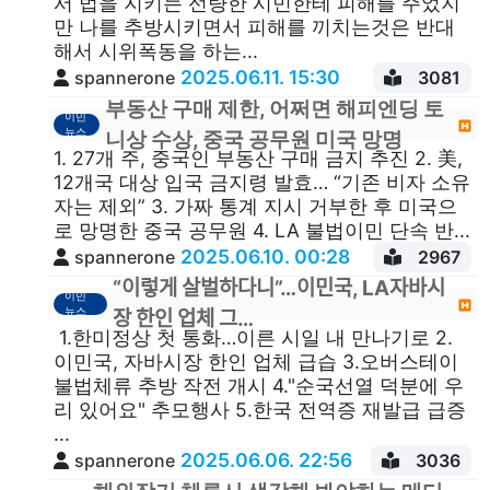
서 법을 지키는 선량한 시민한테 피해를 주었지
만 나를 추방시키면서 피해를 끼치는것은 반대
해서 시위폭동을 하는...
2025.06.11. 15:30
spannerone
3081
부동산 구매 제한, 어쩌면 해피엔딩 토
이민
뉴스
니상 수상, 중국 공무원 미국 망명
1. 27개 주, 중국인 부동산 구매 금지 추진 2. 美,
12개국 대상 입국 금지령 발효… “기존 비자 소유
자는 제외” 3. 가짜 통계 지시 거부한 후 미국으
로 망명한 중국 공무원 4. LA 불법이민 단속 반...
2025.06.10. 00:28
spannerone
2967
“이렇게 살벌하다니”…이민국, LA자바시
이민
뉴스
장 한인 업체 그…
1.한미정상 첫 통화…이른 시일 내 만나기로 2.
이민국, 자바시장 한인 업체 급습 3.오버스테이
불법체류 추방 작전 개시 4."순국선열 덕분에 우
리 있어요" 추모행사 5.한국 전역증 재발급 급증
...
2025.06.06. 22:56
spannerone
3036