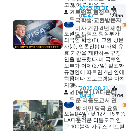
고 있어 긴장을 고...
頭
2025.08.31.
트럼프 행정부, 외
권
04:47
2955
두
이
국학생·교환방문자
민
안
뉴
비자 기간 4년 제한
스
도널드 트럼프 행정부가
추진
외국인 학생(F), 교환 방문
자(J), 언론인(I) 비자의 유
효 기간을 제한하는 규정
안을 발표했다.미 국토안
보부가 어제(27일) 발표한
규정안에 따르면 4년 안에
萬
학업이나 프로그램을 마치
지 못...
頭
2025.08.31.
[속보] LA다운타
권
04:41
2916
두
이
운 리틀도쿄서 연
민
안
뉴
방 이민 당국 요원
스
오늘(14일) 낮 12시 15분쯤
등장
LA다운타운 리틀도쿄 인
근 100블락 사우스 센트럴