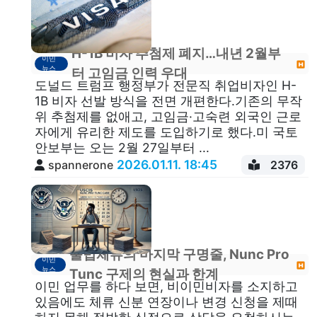
H-1B 비자 추첨제 폐지…내년 2월부
이민
뉴스
터 고임금 인력 우대
도널드 트럼프 행정부가 전문직 취업비자인 H-
1B 비자 선발 방식을 전면 개편한다.기존의 무작
위 추첨제를 없애고, 고임금·고숙련 외국인 근로
자에게 유리한 제도를 도입하기로 했다.미 국토
안보부는 오는 2월 27일부터 ...
2026.01.11. 18:45
spannerone
2376
불법체류의 마지막 구명줄, Nunc Pro
이민
뉴스
Tunc 구제의 현실과 한계
이민 업무를 하다 보면, 비이민비자를 소지하고
있음에도 체류 신분 연장이나 변경 신청을 제때