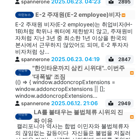
2025.06.23. 04:23
spannerone
2895
E-2 주재원(E-2 employee)비자
이민뉴스
E-2 주재원 비자(E-2 employee)는 취업비자(H-
1B)처럼 학위나 쿼터에 제한받지 않고, 주재원비
자처럼 지난 3년 중 최소한 1년 이상을 한국의
본사에서 근무하지 않았어도 되며, E-2 투자자
비자처럼 상...
2025.06.23. 04:19
spannerone
2847
"한인타운까지 삼킨 시위대"..이번주
이민뉴
스
'대폭발' 조짐
(() => { window.addoncropExtensions =
window.addoncropExtensions || [];
window.addoncropExtensions...
2025.06.12. 21:06
spannerone
2949
LA를 불태우는 불법체류 시위의 진
이민뉴
스
짜 이유
캘리포니아 역사는 합법 이민자와 불법체류자
의 끊임없는 갈등이다 자신들은 불법을 저질러