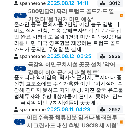
2025.08.12. 14:11
spannerone
3012
500만달러 짜리 트럼프 골드카드 열
이민
뉴스
기 없다 ‘올 1천개 미만 예상’
온라인 등록 문의자들 7만명 이상 불구 입법 미
비로 실제 신청, 수속 못해투자업계 전문가들 입
법 완료 시행해도 올해 1천명 미만 예상500만달
러를 내면 미국 영주권을 제공하는 트럼프 골드
카드가 문의만 무성할 뿐 실제...
2025.08.12. 06:25
spannerone
2835
극강의 이민구치시설 곳곳 설치 ‘악어
이민
뉴스
감옥에 이어 군기지 대형 텐트’
플로리다 악어감옥, 텍사스 군기지, 루지애나 종
신형 교도소에도 수감가혹한 이민구치시설에 수
감해 견디지 못하고 자기 추방, 자진 출국 유도불
법체류자와 추방대상자들이 견디지 못하게 만드
는 극강의 이민구치시설들이 곳곳에 ...
2025.08.11. 04:29
spannerone
2652
이민수속중 체류신분 잃거나 범죄연루
이민
뉴스
시 그린카드 대신 추방 ‘USCIS 새 지침’