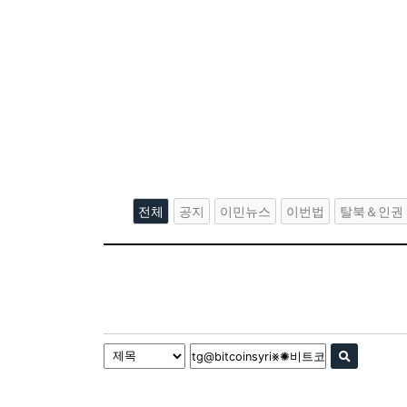
전체
공지
이민뉴스
이번법
탈북＆인권