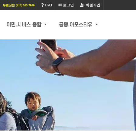
FAQ
로그인
회원가입
무료상담 (213) 995.7080
이민.서비스 종합
공증.아포스티유