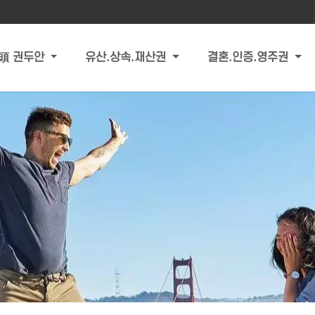
頭 권두안
유산.상속.재산권
결혼.인증.영주권