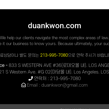
duankwon.com
We help our clients navigate the most complex areas of law.
it our business to know yours. Because ultimately, your suc
료상담이나 별도 문의는
213-995-7080
으로 연락 주시기 바랍니
ce -
833 S WESTERN AVE #36(로데오몰 내). LOS ANGE
21 S Western Ave. #G 02(마당몰 내). Los Angeles. LO
연락처 : 213-995-7080
Email : duankwon@gmail.com