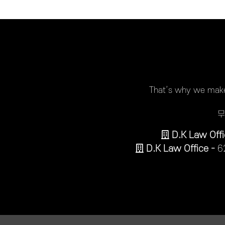
That’s why we make 
무
D.K Law Offi
D.K Law Office -
6