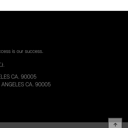
cess is our success.
다.
LES CA. 90005
S ANGELES CA. 90005