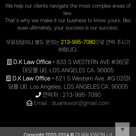
We help our clients navigate the most complex areas of
law.
That’s why we make it our business to know yours. Bec
ause ultimately, your success is our success.
무료상담이나 별도 문의는
213-995-7080
으로 연락 주시기
바랍니다.
D.K Law Office -
833 S WESTERN AVE #36(로
데오몰 내). LOS ANGELES CA. 90005
D.K Law Office -
621 S Western Ave. #G 02(마
당몰 내). Los Angeles. LOS ANGELES CA. 90005
연락처 : 213-995-7080
Email : duankwon@gmail.com
Copyright 2020-2024 ©
DUAN KWON j.d