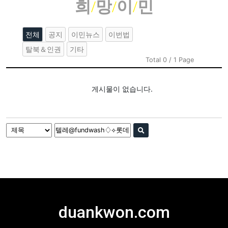
희
/
망
/
이
/
민
전체
공지
이민뉴스
이번법
탈북＆인권
기타
Total 0 / 1 Page
게시물이 없습니다.
duankwon.com