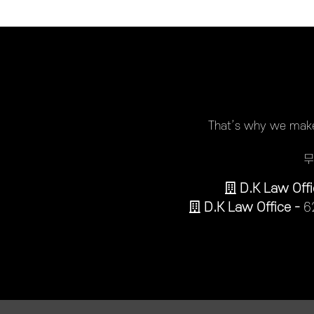
That’s why we make 
무
D.K Law Offi
D.K Law Office -
6