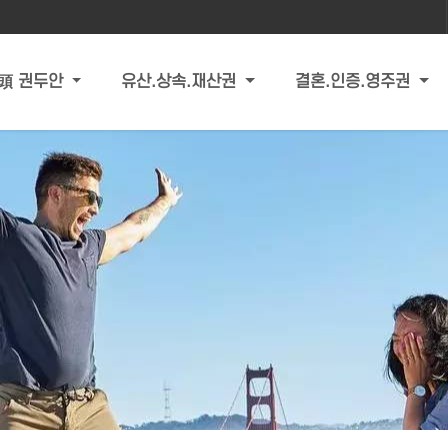
頭 권두안
유산.상속.재산권
결혼.인증.영주권