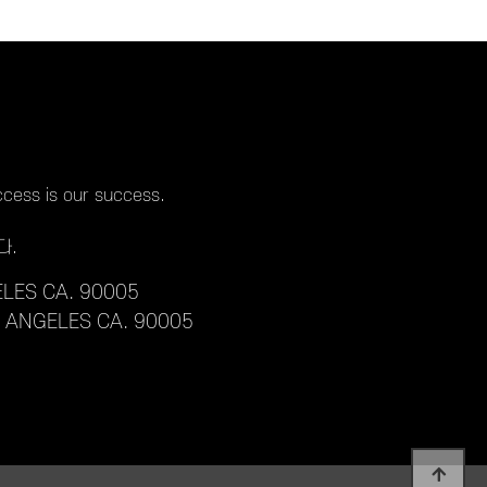
cess is our success.
다.
LES CA. 90005
S ANGELES CA. 90005