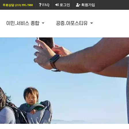
FAQ
로그인
회원가입
무료상담 (213) 995.7080
이민.서비스 종합
공증.아포스티유