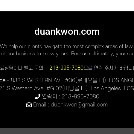
duankwon.com
We help our clients navigate the most complex areas of law.
it our business to know yours. Because ultimately, your suc
료상담이나 별도 문의는
213-995-7080
으로 연락 주시기 바랍니
ce -
833 S WESTERN AVE #36(로데오몰 내). LOS ANGE
21 S Western Ave. #G 02(마당몰 내). Los Angeles. LO
연락처 : 213-995-7080
Email : duankwon@gmail.com