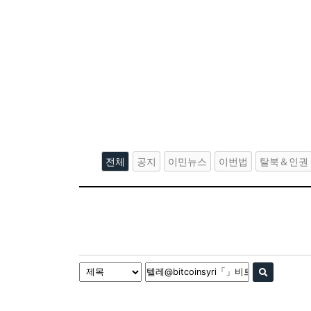
전체
공지
이민뉴스
이번법
탈북＆인권