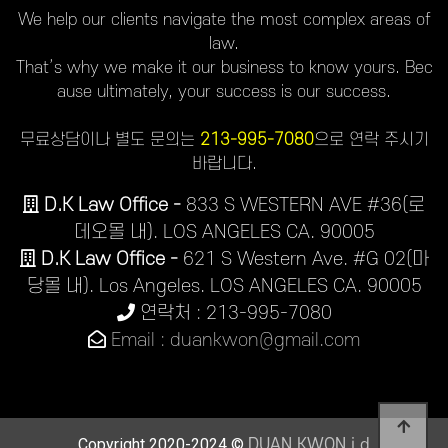
We help our clients navigate the most complex areas of
law.
That’s why we make it our business to know yours. Bec
ause ultimately, your success is our success.
무료상담이나 별도 문의는
213-995-7080
으로 연락 주시기
바랍니다.
D.K Law Office -
833 S WESTERN AVE #36(로
데오몰 내). LOS ANGELES CA. 90005
D.K Law Office -
621 S Western Ave. #G 02(마
당몰 내). Los Angeles. LOS ANGELES CA. 90005
연락처 : 213-995-7080
Email : duankwon@gmail.com
Copyright 2020-2024 ©
DUAN KWON j.d