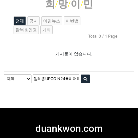
희
/
망
/
이
/
민
전체
공지
이민뉴스
이번법
탈북＆인권
기타
Total 0 / 1 Page
게시물이 없습니다.
duankwon.com