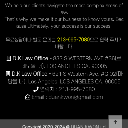
We help our clients navigate the most complex areas of
law.
That’s why we make it our business to know yours. Bec
ause ultimately, your success is our success.
무료상담이나 별도 문의는
213-995-7080
으로 연락 주시기
바랍니다.
D.K Law Office -
833 S WESTERN AVE #36(로
데오몰 내). LOS ANGELES CA. 90005
D.K Law Office -
621 S Western Ave. #G 02(마
당몰 내). Los Angeles. LOS ANGELES CA. 90005
연락처 : 213-995-7080
Email : duankwon@gmail.com
Copyright 2020-2024 ©
DUAN KWON j.d