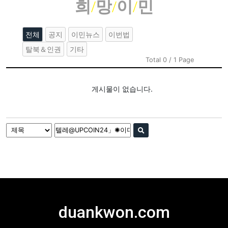
희
/
망
/
이
/
민
전체
공지
이민뉴스
이번법
탈북＆인권
기타
Total 0 / 1 Page
게시물이 없습니다.
duankwon.com