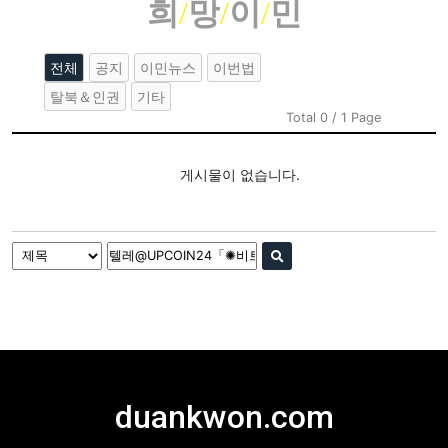
희
/
망
/
이
/
민
전체
공지
이민뉴스
이번법
탈북＆인권
기타
Total 0 / 1 Page
게시물이 없습니다.
duankwon.com