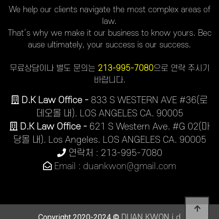
We help our clients navigate the most complex areas of
law.
That’s why we make it our business to know yours. Bec
ause ultimately, your success is our success.
무료상담이나 별도 문의는
213-995-7080
으로 연락 주시기
바랍니다.
D.K Law Office -
833 S WESTERN AVE #36(로
데오몰 내). LOS ANGELES CA. 90005
D.K Law Office -
621 S Western Ave. #G 02(마
당몰 내). Los Angeles. LOS ANGELES CA. 90005
연락처 : 213-995-7080
Email : duankwon@gmail.com
Copyright 2020-2024 ©
DUAN KWON j.d