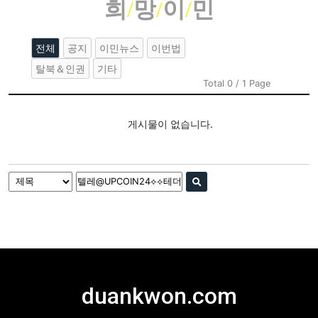
희
/
망
/
이
/
민
전체
공지
이민뉴스
이번법
탈북＆인권
기타
Total 0 / 1 Page
게시물이 없습니다.
duankwon.com