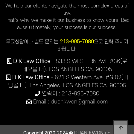
We help our clients navigate the most complex areas of
law.
That’s why we make it our business to know yours. Bec
ause ultimately, your success is our success.
무료상담이나 별도 문의는
213-995-7080
으로 연락 주시기
바랍니다.
D.K Law Office -
833 S WESTERN AVE #36(로
데오몰 내). LOS ANGELES CA. 90005
D.K Law Office -
621 S Western Ave. #G 02(마
당몰 내). Los Angeles. LOS ANGELES CA. 90005
연락처 : 213-995-7080
Email : duankwon@gmail.com
Copyright 2020-2024 ©
DUAN KWON j.d