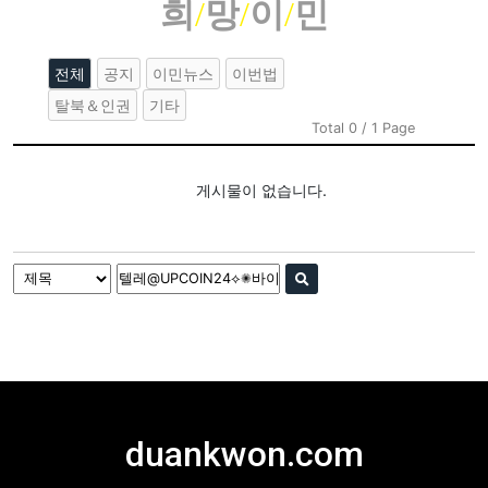
희
/
망
/
이
/
민
전체
공지
이민뉴스
이번법
탈북＆인권
기타
Total 0 / 1 Page
게시물이 없습니다.
duankwon.com