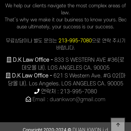
We help our clients navigate the most complex areas of
law.
That’s why we make it our business to know yours. Bec
ause ultimately, your success is our success.
무료상담이나 별도 문의는
213-995-7080
으로 연락 주시기
바랍니다.
D.K Law Office -
833 S WESTERN AVE #36(로
데오몰 내). LOS ANGELES CA. 90005
D.K Law Office -
621 S Western Ave. #G 02(마
당몰 내). Los Angeles. LOS ANGELES CA. 90005
연락처 : 213-995-7080
Email : duankwon@gmail.com
Copyright 2020-2024 ©
DUAN KWON j.d