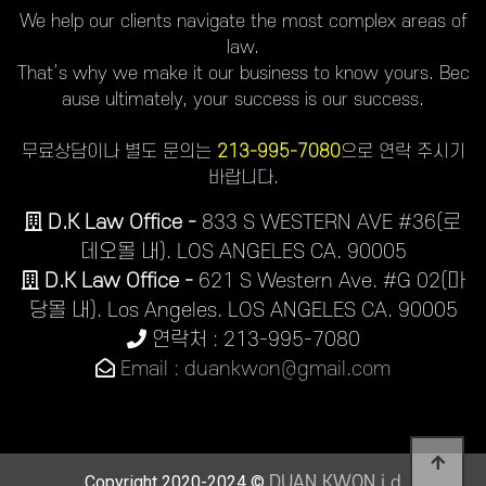
We help our clients navigate the most complex areas of
law.
That’s why we make it our business to know yours. Bec
ause ultimately, your success is our success.
무료상담이나 별도 문의는
213-995-7080
으로 연락 주시기
바랍니다.
D.K Law Office -
833 S WESTERN AVE #36(로
데오몰 내). LOS ANGELES CA. 90005
D.K Law Office -
621 S Western Ave. #G 02(마
당몰 내). Los Angeles. LOS ANGELES CA. 90005
연락처 : 213-995-7080
Email : duankwon@gmail.com
Copyright 2020-2024 ©
DUAN KWON j.d