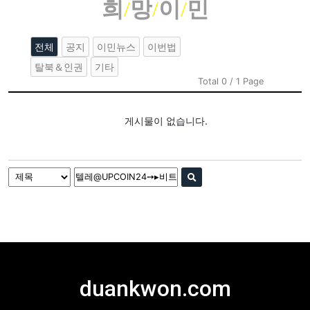
희
/
망
/
이
/
민
전체
공지
이민뉴스
이번법
탈북＆인권
기타
Total 0 / 1 Page
게시물이 없습니다.
duankwon.com