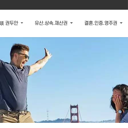
頭 권두안
유산.상속.재산권
결혼.인증.영주권