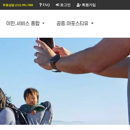
FAQ
로그인
회원가입
무료상담 (213) 995.7080
이민.서비스 종합
공증.아포스티유