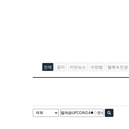
전체
공지
이민뉴스
이번법
탈북＆인권