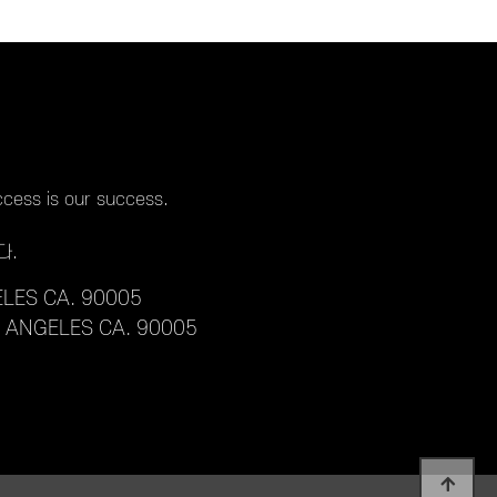
cess is our success.
다.
LES CA. 90005
S ANGELES CA. 90005