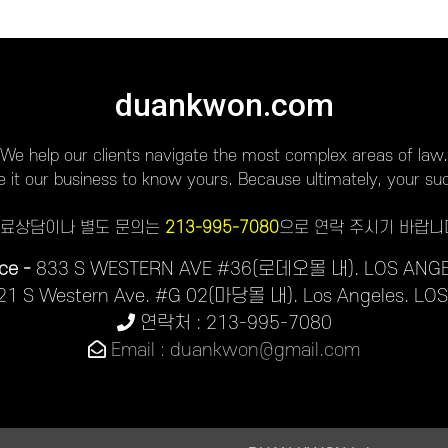
duankwon.com
We help our clients navigate the most complex areas of law.
it our business to know yours. Because ultimately, your suc
료상담이나 별도 문의는
213-995-7080
으로 연락 주시기 바랍니
ce -
833 S WESTERN AVE #36(로데오몰 내). LOS ANGE
21 S Western Ave. #G 02(마당몰 내). Los Angeles. LO
연락처 : 213-995-7080
Email : duankwon@gmail.com