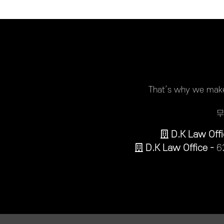
That’s why we make 
무
D.K Law Offi
D.K Law Office -
6