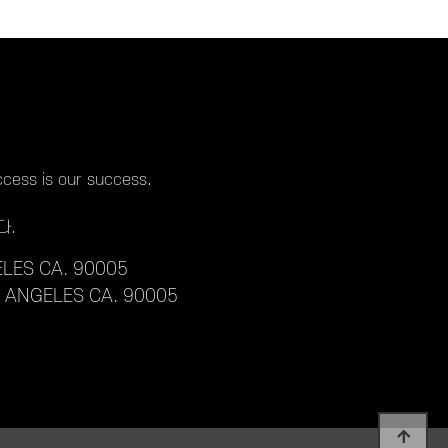
cess is our success.
다.
LES CA. 90005
S ANGELES CA. 90005