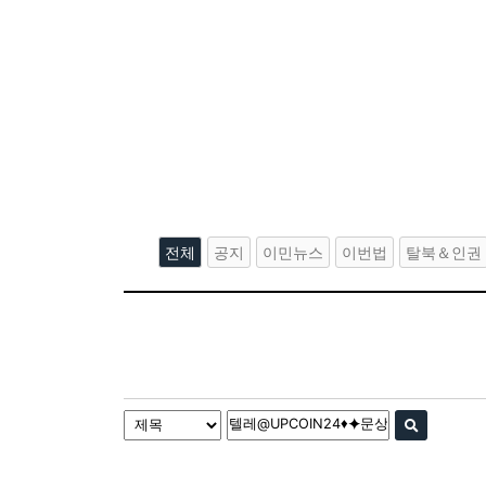
전체
공지
이민뉴스
이번법
탈북＆인권