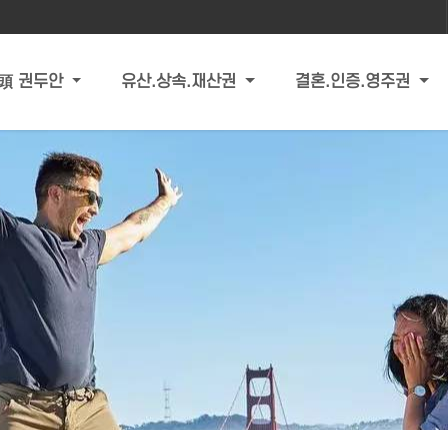
頭 권두안
유산.상속.재산권
결혼.인증.영주권