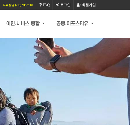
FAQ
로그인
회원가입
무료상담 (213) 995.7080
이민.서비스 종합
공증.아포스티유