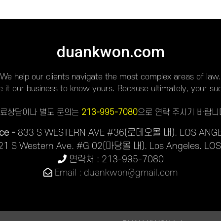
duankwon.com
We help our clients navigate the most complex areas of law.
it our business to know yours. Because ultimately, your suc
료상담이나 별도 문의는
213-995-7080
으로 연락 주시기 바랍니
ce -
833 S WESTERN AVE #36(로데오몰 내). LOS ANGE
21 S Western Ave. #G 02(마당몰 내). Los Angeles. LO
연락처 : 213-995-7080
Email : duankwon@gmail.com