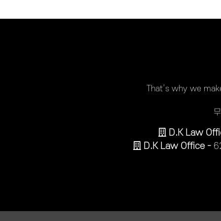
That’s why we make 
무
D.K Law Offi
D.K Law Office -
6