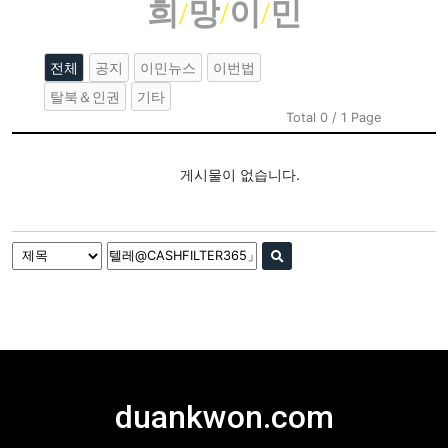
희
/
망
/
이
/
민
전체
공지
이민뉴스
이번법
탈북＆인권
기타
Total 0 / 1 Page
게시물이 없습니다.
duankwon.com