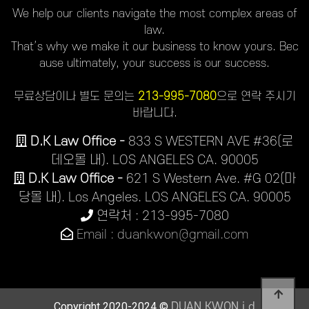
We help our clients navigate the most complex areas of
law.
That’s why we make it our business to know yours. Bec
ause ultimately, your success is our success.
무료상담이나 별도 문의는
213-995-7080
으로 연락 주시기
바랍니다.
D.K Law Office -
833 S WESTERN AVE #36(로
데오몰 내). LOS ANGELES CA. 90005
D.K Law Office -
621 S Western Ave. #G 02(마
당몰 내). Los Angeles. LOS ANGELES CA. 90005
연락처 : 213-995-7080
Email : duankwon@gmail.com
Copyright 2020-2024 ©
DUAN KWON j.d