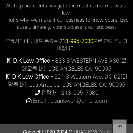
We help our clients navigate the most complex areas of
law.
That’s why we make it our business to know yours. Bec
ause ultimately, your success is our success.
무료상담이나 별도 문의는
213-995-7080
으로 연락 주시기
바랍니다.
D.K Law Office -
833 S WESTERN AVE #36(로
데오몰 내). LOS ANGELES CA. 90005
D.K Law Office -
621 S Western Ave. #G 02(마
당몰 내). Los Angeles. LOS ANGELES CA. 90005
연락처 : 213-995-7080
Email : duankwon@gmail.com
Copyright 2020-2024 ©
DUAN KWON j.d