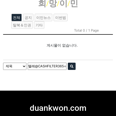
희
/
망
/
이
/
민
전체
공지
이민뉴스
이번법
탈북＆인권
기타
Total 0 / 1 Page
게시물이 없습니다.
duankwon.com