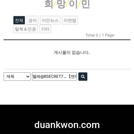
희
/
망
/
이
/
민
전체
공지
이민뉴스
이번법
탈북＆인권
기타
Total 0 / 1 Page
게시물이 없습니다.
duankwon.com