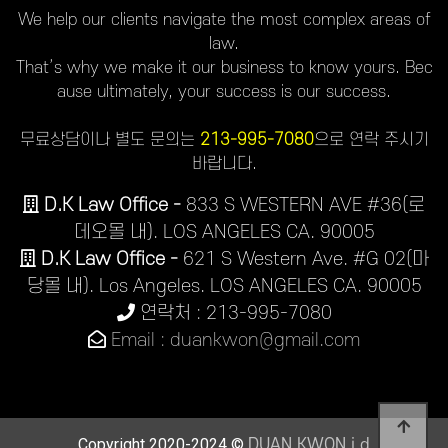
We help our clients navigate the most complex areas of
law.
That’s why we make it our business to know yours. Bec
ause ultimately, your success is our success.
무료상담이나 별도 문의는
213-995-7080
으로 연락 주시기
바랍니다.
D.K Law Office -
833 S WESTERN AVE #36(로
데오몰 내). LOS ANGELES CA. 90005
D.K Law Office -
621 S Western Ave. #G 02(마
당몰 내). Los Angeles. LOS ANGELES CA. 90005
연락처 : 213-995-7080
Email : duankwon@gmail.com
Copyright 2020-2024 ©
DUAN KWON j.d