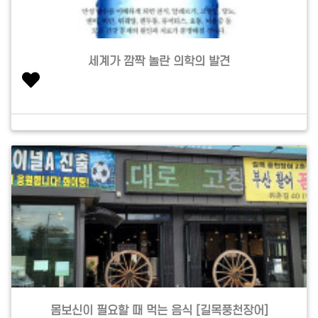
세계가 깜짝 놀란 의학의 발견
몸보신이 필요할 때 먹는 음식 [길목풍천장어]