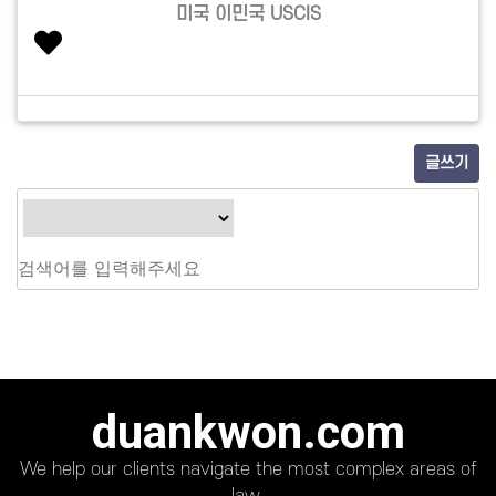
미국 이민국 USCIS
글쓰기
duankwon.com
We help our clients navigate the most complex areas of
law.